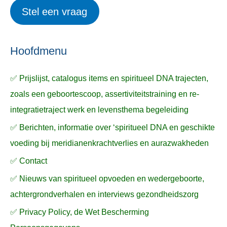
e
Stel een vraag
e
p
k
ë
e
n
n
n
a
Hoofdmenu
a
✅ Prijslijst, catalogus items en spiritueel DNA trajecten,
r
zoals een geboortescoop, assertiviteitstraining en re-
:
integratietraject werk en levensthema begeleiding
✅ Berichten, informatie over ‘spiritueel DNA en geschikte
voeding bij meridianenkrachtverlies en aurazwakheden
✅ Contact
✅ Nieuws van spiritueel opvoeden en wedergeboorte,
achtergrondverhalen en interviews gezondheidszorg
✅ Privacy Policy, de Wet Bescherming