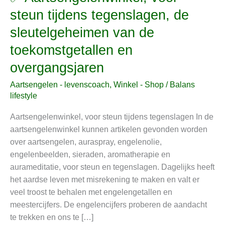
Aartsengelenwinkel,
steun tijdens tegenslagen, de
voor
sleutelgeheimen van de
steun
tijdens
toekomstgetallen en
tegenslagen,
overgangsjaren
de
sleutelgeheimen
Aartsengelen - levenscoach
,
Winkel - Shop
/
Balans
van
lifestyle
de
Aartsengelenwinkel, voor steun tijdens tegenslagen In de
toekomstgetallen
aartsengelenwinkel kunnen artikelen gevonden worden
en
over aartsengelen, auraspray, engelenolie,
overgangsjaren
engelenbeelden, sieraden, aromatherapie en
aurameditatie, voor steun en tegenslagen. Dagelijks heeft
het aardse leven met misrekening te maken en valt er
veel troost te behalen met engelengetallen en
meestercijfers. De engelencijfers proberen de aandacht
te trekken en ons te […]