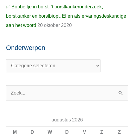
✅ Bobbeltje in borst, ’t borstkankeronderzoek,
borstkanker en borstbiopt, Ellen als ervaringsdeskundige
aan het woord
20 oktober 2020
Onderwerpen
Z
o
e
augustus 2026
k
n
M
D
W
D
V
Z
Z