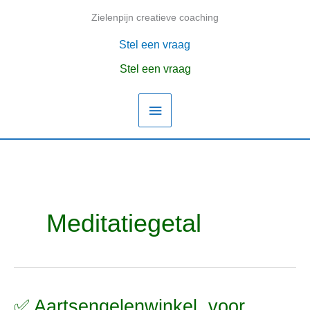
Ga
Zielenpijn creatieve coaching
Hoofdmenu
naar
de
Stel een vraag
inhoud
Stel een vraag
Meditatiegetal
✅ Aartsengelenwinkel, voor
✅