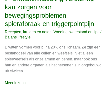
Eiwitstofwisseling
kan zorgen voor
verstoring
bewegingsproblemen,
kan
zorgen
spierafbraak en triggerpointpijn
voor
Recepten, kruiden en noten
,
Voeding, weerstand en tips
/
bewegingsproblemen,
Balans lifestyle
spierafbraak
en
Eiwitten vormen voor bijna 20% ons lichaam. Ze zijn een
triggerpointpijn
bestanddeel van alle cellen en weefsels. Niet alleen
spierweefsels als onze armen en benen, maar ook ons
hart en andere organen als het hersenen zijn opgebouwd
uit eiwitten.
Meer lezen »