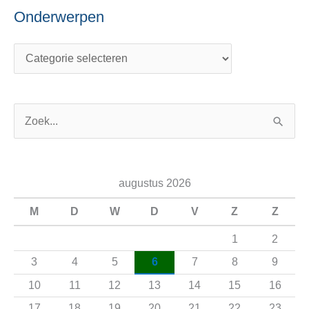
Onderwerpen
Z
o
e
augustus 2026
k
n
M
D
W
D
V
Z
Z
a
1
2
a
3
4
5
6
7
8
9
r
10
11
12
13
14
15
16
:
17
18
19
20
21
22
23