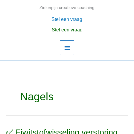
Ga
Zielenpijn creatieve coaching
Hoofdmenu
naar
de
Stel een vraag
inhoud
Stel een vraag
Nagels
✅ Eiwitstofwisseling verstoring
✅