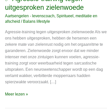
Agressie-
uitgesproken zielenwoede
training
Aartsengelen - levenscoach
,
Spiritueel, meditatie en
tegen
afscheid
/
Balans lifestyle
uitgesproken
zielenwoede
Agressie-training tegen uitgesproken zielenwoede Als we
ons hebben uitgesproken, hebben de hersenen een
zekere mate van zielenrust nodig om het orgaanritme te
garanderen. Zielenwoede zorgt ervoor dat we minder
intenser met onze zintuigen kunnen voelen, agressie-
training zorgt voor weerbaarheid tegen sarcastische
uitspraken. Een neurowetenschapper wordt op een dag
verlamt wakker, verbitterde mopperraars hadden
spierzwakte veroorzaakt. […]
Meer lezen »