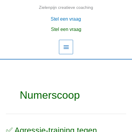
Ga
Zielenpijn creatieve coaching
Hoofdmenu
naar
de
Stel een vraag
inhoud
Stel een vraag
Numerscoop
✅ Agressie-training tegen
✅