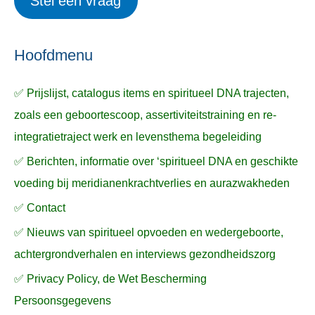
Stel een vraag
e
p
k
ë
e
n
n
n
a
Hoofdmenu
a
✅ Prijslijst, catalogus items en spiritueel DNA trajecten,
r
zoals een geboortescoop, assertiviteitstraining en re-
:
integratietraject werk en levensthema begeleiding
✅ Berichten, informatie over ‘spiritueel DNA en geschikte
voeding bij meridianenkrachtverlies en aurazwakheden
✅ Contact
✅ Nieuws van spiritueel opvoeden en wedergeboorte,
achtergrondverhalen en interviews gezondheidszorg
✅ Privacy Policy, de Wet Bescherming
Persoonsgegevens