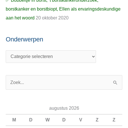
✅ Bobbeltje in borst, ’t borstkankeronderzoek,
borstkanker en borstbiopt, Ellen als ervaringsdeskundige
aan het woord
20 oktober 2020
Onderwerpen
Z
o
e
augustus 2026
k
n
M
D
W
D
V
Z
Z