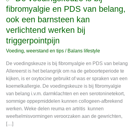
De
fibromyalgie en PDS van belang,
voedingskeuze
ook een barnsteen kan
is
bij
verlichtend werken bij
fibromyalgie
triggerpointpijn
en
PDS
Voeding, weerstand en tips
/
Balans lifestyle
van
De voedingskeuze is bij fibromyalgie en PDS van belang
belang,
Allereerst is het belangrijk om na de geboorteperiode te
ook
kijken, is er oxytocine gebruikt of was er spraken van een
een
koemelkallergie. De voedingskeuze is bij fibromyalgie
barnsteen
van belang i.v.m. darmklachten en een serotoninetekort,
kan
sommige oppepmiddelen kunnen collogeen-afbrekend
verlichtend
werken. Weke delen reuma en artritis kunnen
werken
weefselmisvormingen veroorzaken aan de gewrichten,
bij
[…]
triggerpointpijn