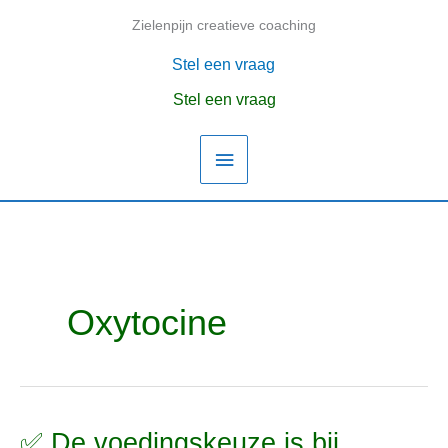
Ga
Zielenpijn creatieve coaching
Hoofdmenu
naar
de
Stel een vraag
inhoud
Stel een vraag
Oxytocine
✅ De voedingskeuze is bij
✅