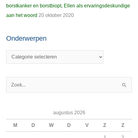
borstkanker en borstbiopt, Ellen als ervaringsdeskundige
aan het woord
20 oktober 2020
Onderwerpen
Z
o
e
augustus 2026
k
n
M
D
W
D
V
Z
Z
a
1
2