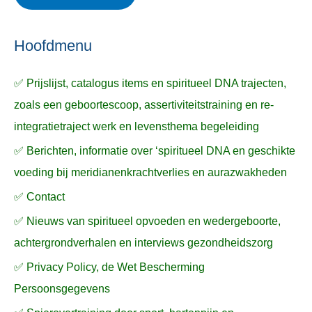
ë
e
n
n
n
a
Hoofdmenu
a
✅ Prijslijst, catalogus items en spiritueel DNA trajecten,
r
zoals een geboortescoop, assertiviteitstraining en re-
:
integratietraject werk en levensthema begeleiding
✅ Berichten, informatie over ‘spiritueel DNA en geschikte
voeding bij meridianenkrachtverlies en aurazwakheden
✅ Contact
✅ Nieuws van spiritueel opvoeden en wedergeboorte,
achtergrondverhalen en interviews gezondheidszorg
✅ Privacy Policy, de Wet Bescherming
Persoonsgegevens