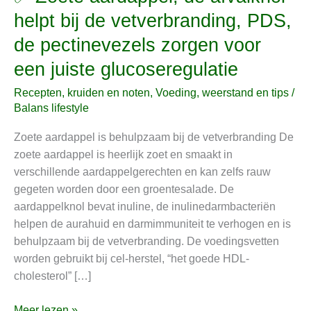
Zoete
helpt bij de vetverbranding, PDS,
aardappel,
de pectinevezels zorgen voor
de
afvalknol
een juiste glucoseregulatie
helpt
Recepten, kruiden en noten
,
Voeding, weerstand en tips
/
bij
Balans lifestyle
de
vetverbranding,
Zoete aardappel is behulpzaam bij de vetverbranding De
PDS,
zoete aardappel is heerlijk zoet en smaakt in
de
verschillende aardappelgerechten en kan zelfs rauw
pectinevezels
gegeten worden door een groentesalade. De
zorgen
aardappelknol bevat inuline, de inulinedarmbacteriën
voor
helpen de aurahuid en darmimmuniteit te verhogen en is
een
behulpzaam bij de vetverbranding. De voedingsvetten
juiste
worden gebruikt bij cel-herstel, “het goede HDL-
glucoseregulatie
cholesterol” […]
Meer lezen »