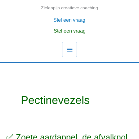
Ga
Zielenpijn creatieve coaching
Hoofdmenu
naar
de
Stel een vraag
inhoud
Stel een vraag
Pectinevezels
✅ Zoete aardappel, de afvalknol
✅