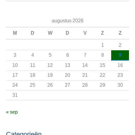
o
e
augustus 2026
k
n
M
D
W
D
V
Z
Z
a
1
2
a
3
4
5
6
7
8
9
r
10
11
12
13
14
15
16
:
17
18
19
20
21
22
23
24
25
26
27
28
29
30
31
« sep
Categorieën