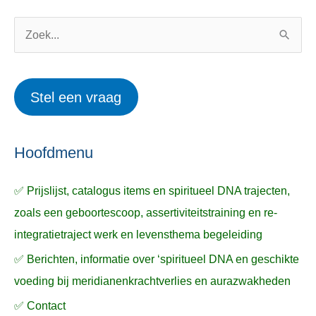
g
r
o
w
Z
r
e
o
i
r
e
Stel een vraag
e
p
k
ë
e
n
n
n
a
Hoofdmenu
a
✅ Prijslijst, catalogus items en spiritueel DNA trajecten,
r
zoals een geboortescoop, assertiviteitstraining en re-
:
integratietraject werk en levensthema begeleiding
✅ Berichten, informatie over ‘spiritueel DNA en geschikte
voeding bij meridianenkrachtverlies en aurazwakheden
✅ Contact