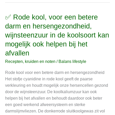
✅ Rode kool, voor een betere
✅
Rode
darm en hersengezondheid,
kool,
wijnsteenzuur in de koolsoort kan
voor
een
mogelijk ook helpen bij het
betere
afvallen
darm
en
Recepten, kruiden en noten
/
Balans lifestyle
hersengezondheid,
Rode kool voor een betere darm en hersengezondheid
wijnsteenzuur
Het stofje cyanidine in rode kool geeft de paarse
in
verkleuring en houdt mogelijk onze hersencellen gezond
de
door de wijnsteenzuur. De koolkaliumzuur kan ook
koolsoort
helpen bij het afvallen en behoudt daardoor ook beter
kan
een goed werkend afweersysteem en sterke
mogelijk
darmslijmvliezen. De donkerrode sluitkoolgewas zit vol
ook