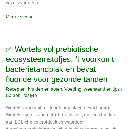
vezels voor een
helpen
bij
Meer lezen »
het
afvallen
✅ Wortels vol prebiotische
✅
Wortels
ecosysteemstofjes, ’t voorkomt
vol
bacterietandplak en bevat
prebiotische
ecosysteemstofjes,
fluoride voor gezonde tanden
’t
Recepten, kruiden en noten
,
Voeding, weerstand en tips
/
voorkomt
Balans lifestyle
bacterietandplak
en
Wortels voorkomt bacterietandplak en bevat fluoride
bevat
Wortels zijn rijk aan oplosbare vezels, die zich binden
fluoride
aan LDL-cholesteroldeeltjes waardoor
voor