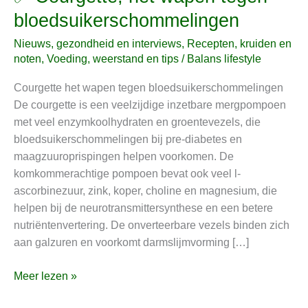
Courgette,
bloedsuikerschommelingen
het
Nieuws, gezondheid en interviews
,
Recepten, kruiden en
wapen
noten
,
Voeding, weerstand en tips
/
Balans lifestyle
tegen
bloedsuikerschommelingen
Courgette het wapen tegen bloedsuikerschommelingen
De courgette is een veelzijdige inzetbare mergpompoen
met veel enzymkoolhydraten en groentevezels, die
bloedsuikerschommelingen bij pre-diabetes en
maagzuuroprispingen helpen voorkomen. De
komkommerachtige pompoen bevat ook veel l-
ascorbinezuur, zink, koper, choline en magnesium, die
helpen bij de neurotransmittersynthese en een betere
nutriëntenvertering. De onverteerbare vezels binden zich
aan galzuren en voorkomt darmslijmvorming […]
Meer lezen »