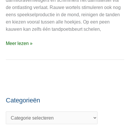
darmfloravernietigers en schimmels het darmstelsel via
gezonde
de ontlasting verlaat. Rauwe wortels stimuleren ook nog
tanden
eens speekselproductie in de mond, reinigen de tanden
en kiezen vooral tussen alle hoekjes. Op een peen
kauwen kan zelfs één tandpoetsbeurt schelen,
Meer lezen »
Categorieën
C
O
a
n
t
d
e
e