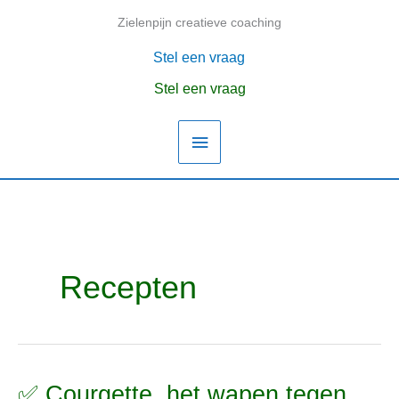
Ga
Zielenpijn creatieve coaching
Hoofdmenu
naar
de
Stel een vraag
inhoud
Stel een vraag
Recepten
✅ Courgette, het wapen tegen
✅