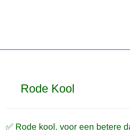
Ga
naar
de
inhoud
Rode Kool
✅
✅ Rode kool, voor een betere 