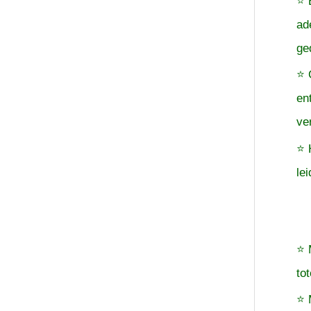
⭐ 
ad
ge
⭐ 
en
ve
⭐ 
le
⭐ 
to
⭐ 