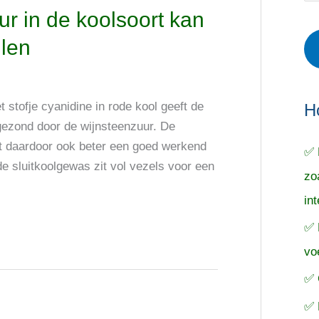
r
e
o
r in de koolsoort kan
i
r
e
llen
e
p
k
ë
e
n
n
n
stofje cyanidine in rode kool geeft de
a
H
gezond door de wijnsteenzuur. De
a
dt daardoor ook beter een goed werkend
✅ 
r
 sluitkoolgewas zit vol vezels voor een
zo
:
in
✅ 
vo
✅ 
✅ 