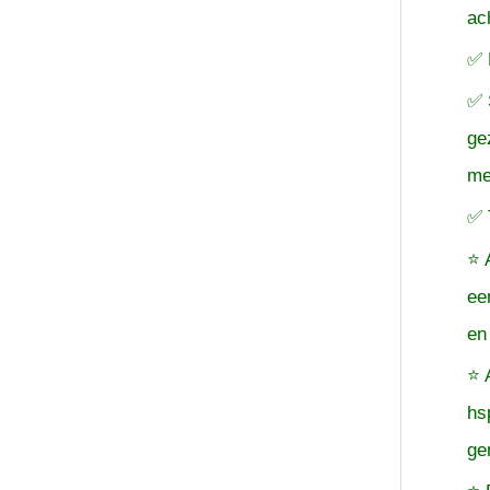
ac
✅ 
✅ 
ge
me
✅ 
⭐ 
ee
en
⭐ 
hs
ge