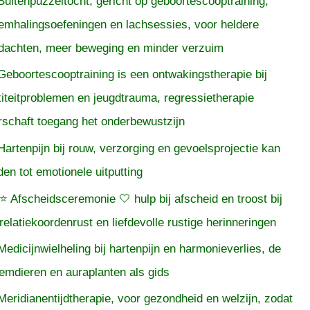
Buitenpuzzeltocht, gericht op geboortescooptraining,
emhalingsoefeningen en lachsessies, voor heldere
dachten, meer beweging en minder verzuim
Geboortescooptraining is een ontwakingstherapie bij
titeitproblemen en jeugdtrauma, regressietherapie
rschaft toegang het onderbewustzijn
Hartenpijn bij rouw, verzorging en gevoelsprojectie kan
iden tot emotionele uitputting
⭐ Afscheidsceremonie 🤍 hulp bij afscheid en troost bij
relatiekoordenrust en liefdevolle rustige herinneringen
Medicijnwielheling bij hartenpijn en harmonieverlies, de
temdieren en auraplanten als gids
Meridianentijdtherapie, voor gezondheid en welzijn, zodat