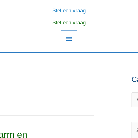
Stel een vraag
Hoofdmenu
Stel een vraag
C
C
O
a
n
t
d
e
e
g
r
o
w
Z
darm en