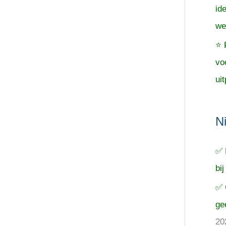
id
we
⭐ 
vo
uit
N
✅ 
bij
✅ 
ge
20