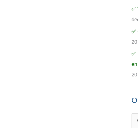
✅ 
de
✅ 
20
✅ 
en
20
O