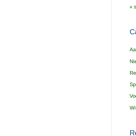
« 
C
Aa
Ni
Re
Sp
Vo
Wi
R