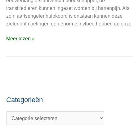
eeuwenlang als universumboodschapper, de
blijven
transitiedieren kunnen ingezet worden bij hartenpijn. Als
aartsengelenhulpkoorden
zo’n aartsengelenhulpkoord is ontstaan kunnen deze
zielenontmoetingen een enorme invloed hebben op onze
Meer lezen »
Categorieën
C
O
a
n
t
d
e
e
g
r