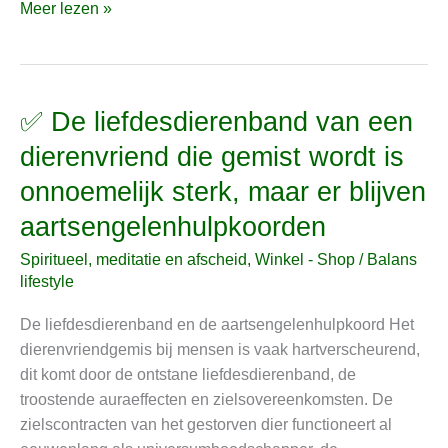
Meer lezen »
✅ De liefdesdierenband van een
✅
De
dierenvriend die gemist wordt is
liefdesdierenband
onnoemelijk sterk, maar er blijven
van
een
aartsengelenhulpkoorden
dierenvriend
Spiritueel, meditatie en afscheid
,
Winkel - Shop
/
Balans
die
lifestyle
gemist
wordt
De liefdesdierenband en de aartsengelenhulpkoord Het
is
dierenvriendgemis bij mensen is vaak hartverscheurend,
onnoemelijk
dit komt door de ontstane liefdesdierenband, de
sterk,
troostende auraeffecten en zielsovereenkomsten. De
maar
zielscontracten van het gestorven dier functioneert al
er