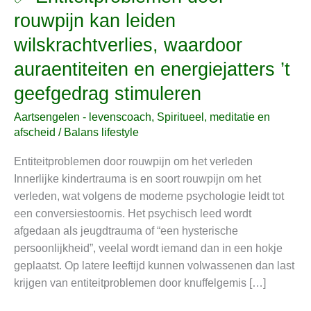
Entiteitproblemen
rouwpijn kan leiden
door
wilskrachtverlies, waardoor
rouwpijn
kan
auraentiteiten en energiejatters ’t
leiden
geefgedrag stimuleren
wilskrachtverlies,
waardoor
Aartsengelen - levenscoach
,
Spiritueel, meditatie en
auraentiteiten
afscheid
/
Balans lifestyle
en
Entiteitproblemen door rouwpijn om het verleden
energiejatters
Innerlijke kindertrauma is en soort rouwpijn om het
’t
verleden, wat volgens de moderne psychologie leidt tot
geefgedrag
een conversiestoornis. Het psychisch leed wordt
stimuleren
afgedaan als jeugdtrauma of “een hysterische
persoonlijkheid”, veelal wordt iemand dan in een hokje
geplaatst. Op latere leeftijd kunnen volwassenen dan last
krijgen van entiteitproblemen door knuffelgemis […]