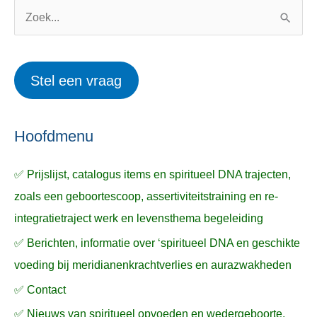
o
w
Z
r
e
o
i
r
e
Stel een vraag
e
p
k
ë
e
n
n
n
a
Hoofdmenu
a
✅ Prijslijst, catalogus items en spiritueel DNA trajecten,
r
zoals een geboortescoop, assertiviteitstraining en re-
:
integratietraject werk en levensthema begeleiding
✅ Berichten, informatie over ‘spiritueel DNA en geschikte
voeding bij meridianenkrachtverlies en aurazwakheden
✅ Contact
✅ Nieuws van spiritueel opvoeden en wedergeboorte,