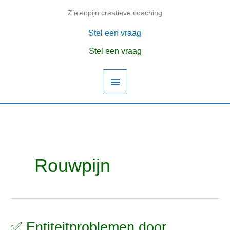
Ga
Zielenpijn creatieve coaching
Hoofdmenu
naar
de
Stel een vraag
inhoud
Stel een vraag
Rouwpijn
✅ Entiteitproblemen door
✅