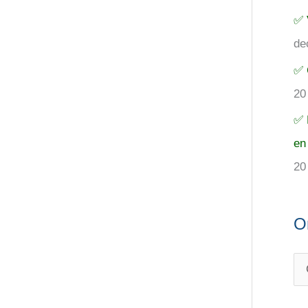
✅ 
de
✅ 
20
✅ 
en
20
O