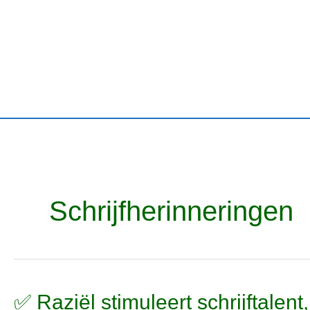
Ga
naar
de
inhoud
Schrijfherinneringen
✅
✅ Raziël stimuleert schrijftalen