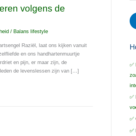
r
e
o
eren volgens de
i
r
e
e
p
k
cheid
/
Balans lifestyle
ë
e
n
n
n
artsengel Raziël, laat ons kijken vanuit
a
H
zelfliefde en ons handhartenmuurtje
a
driet en pijn, er maar zijn, de
✅ 
r
rleden de levenslessen zijn van […]
zo
:
in
✅ 
vo
✅ 
✅ 