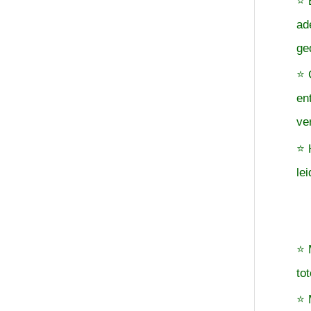
⭐ 
ad
ge
⭐ 
en
ve
⭐ 
le
⭐ 
to
⭐ 