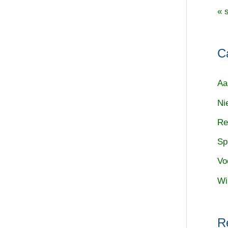
« 
C
Aa
Ni
Re
Sp
Vo
Wi
R