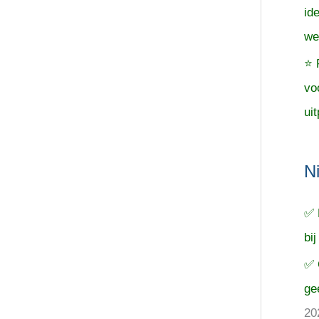
id
we
⭐ 
vo
uit
N
✅ 
bij
✅ 
ge
20