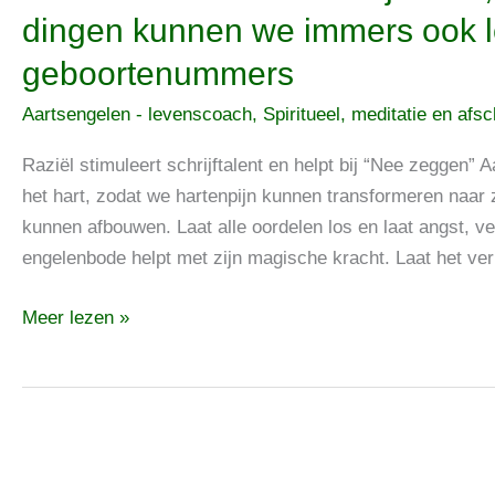
Raziël
dingen kunnen we immers ook l
stimuleert
geboortenummers
schrijftalent,
van
Aartsengelen - levenscoach
,
Spiritueel, meditatie en afs
minder
leuke
Raziël stimuleert schrijftalent en helpt bij “Nee zeggen” A
dingen
het hart, zodat we hartenpijn kunnen transformeren naar 
kunnen
kunnen afbouwen. Laat alle oordelen los en laat angst, ver
we
engelenbode helpt met zijn magische kracht. Laat het ve
immers
Meer lezen »
ook
leren
volgens
de
geboortenummers