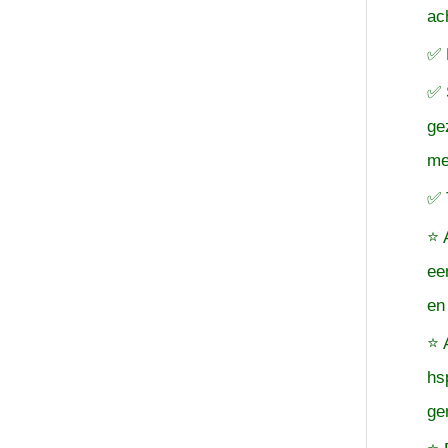
ac
✅ 
✅ 
ge
me
✅ 
⭐ 
ee
en
⭐ 
hs
ge