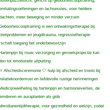
Buitenpuzzeltocht, gericht op geboortescooptraining,
emhalingsoefeningen en lachsessies, voor heldere
dachten, meer beweging en minder verzuim
Geboortescooptraining is een ontwakingstherapie bij
titeitproblemen en jeugdtrauma, regressietherapie
rschaft toegang het onderbewustzijn
Hartenpijn bij rouw, verzorging en gevoelsprojectie kan
iden tot emotionele uitputting
⭐ Afscheidsceremonie 🤍 hulp bij afscheid en troost bij
relatiekoordenrust en liefdevolle rustige herinneringen
Medicijnwielheling bij hartenpijn en harmonieverlies, de
temdieren en auraplanten als gids
Meridianentijdtherapie, voor gezondheid en welzijn, zodat