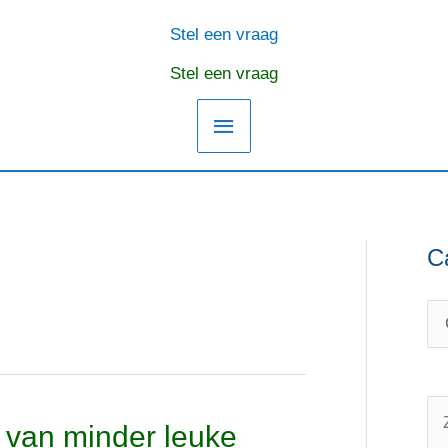
Stel een vraag
Hoofdmenu
Stel een vraag
C
C
O
a
n
t
d
e
e
g
r
o
w
Z
t, van minder leuke