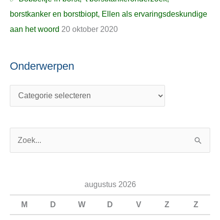
borstkanker en borstbiopt, Ellen als ervaringsdeskundige
aan het woord
20 oktober 2020
Onderwerpen
Z
o
e
augustus 2026
k
n
M
D
W
D
V
Z
Z
a