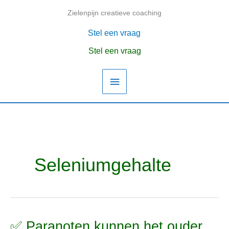
Ga
Zielenpijn creatieve coaching
Hoofdmenu
naar
de
Stel een vraag
inhoud
Stel een vraag
Seleniumgehalte
✅ Paranoten kunnen het ouder
✅