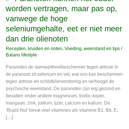
Paranoten
worden vertragen, maar pas op,
kunnen
vanwege de hoge
het
ouder
seleniumgehalte, eet er niet meer
worden
dan drie olienoten
vertragen,
maar
Recepten, kruiden en noten
,
Voeding, weerstand en tips
/
pas
Balans lifestyle
op,
Paranoten de darmepitheelbeschermer tegen artrose In
vanwege
de paranoot zit selenium en vet, wat ons kan beschermen
de
tegen artrose en schildklierverstoring en verhoogd de
hoge
psychische weerstand. De paranoten zijn erg gezond en
seleniumgehalte,
bevatten onder andere magnesium, fosfor, koper,
eet
mangaan, zink, jodium, ijzer, calcium en kalium. De
er
‘Brazil Nut’ bevat veel vitamines als vitamine B1, B6, E,
niet
[…]
meer
dan