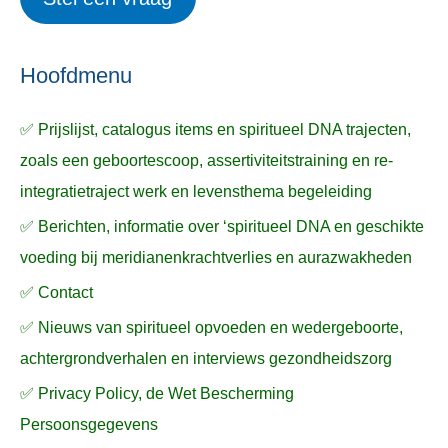
e
p
k
ë
e
n
n
n
a
Hoofdmenu
a
✅ Prijslijst, catalogus items en spiritueel DNA trajecten,
r
zoals een geboortescoop, assertiviteitstraining en re-
:
integratietraject werk en levensthema begeleiding
✅ Berichten, informatie over ‘spiritueel DNA en geschikte
voeding bij meridianenkrachtverlies en aurazwakheden
✅ Contact
✅ Nieuws van spiritueel opvoeden en wedergeboorte,
achtergrondverhalen en interviews gezondheidszorg
✅ Privacy Policy, de Wet Bescherming
Persoonsgegevens