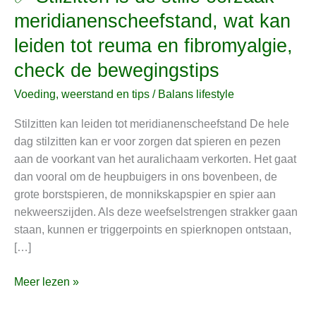
Stilzitten
meridianenscheefstand, wat kan
is
leiden tot reuma en fibromyalgie,
de
stille
check de bewegingstips
oorzaak
Voeding, weerstand en tips
/
Balans lifestyle
meridianenscheefstand,
wat
Stilzitten kan leiden tot meridianenscheefstand De hele
kan
dag stilzitten kan er voor zorgen dat spieren en pezen
leiden
aan de voorkant van het auralichaam verkorten. Het gaat
tot
dan vooral om de heupbuigers in ons bovenbeen, de
reuma
grote borstspieren, de monnikskapspier en spier aan
en
nekweerszijden. Als deze weefselstrengen strakker gaan
fibromyalgie,
staan, kunnen ​​er triggerpoints en spierknopen ontstaan,
check
[…]
de
bewegingstips
Meer lezen »