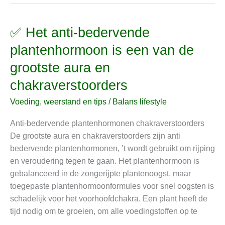
✅ Het anti-bedervende
✅
Het
plantenhormoon is een van de
anti-
grootste aura en
bedervende
plantenhormoon
chakraverstoorders
is
Voeding, weerstand en tips
/
Balans lifestyle
een
van
Anti-bedervende plantenhormonen chakraverstoorders
de
De grootste aura en chakraverstoorders zijn anti
grootste
bedervende plantenhormonen, ’t wordt gebruikt om rijping
aura
en veroudering tegen te gaan. Het plantenhormoon is
en
gebalanceerd in de zongerijpte plantenoogst, maar
chakraverstoorders
toegepaste plantenhormoonformules voor snel oogsten is
schadelijk voor het voorhoofdchakra. Een plant heeft de
tijd nodig om te groeien, om alle voedingstoffen op te