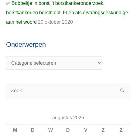
✅ Bobbeltje in borst, ’t borstkankeronderzoek,
borstkanker en borstbiopt, Ellen als ervaringsdeskundige
aan het woord
20 oktober 2020
Onderwerpen
Z
o
e
augustus 2026
k
n
M
D
W
D
V
Z
Z