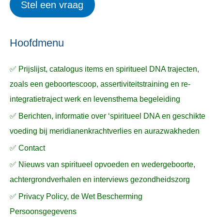
Stel een vraag
e
p
k
ë
e
n
n
n
a
Hoofdmenu
a
✅ Prijslijst, catalogus items en spiritueel DNA trajecten,
r
zoals een geboortescoop, assertiviteitstraining en re-
:
integratietraject werk en levensthema begeleiding
✅ Berichten, informatie over ‘spiritueel DNA en geschikte
voeding bij meridianenkrachtverlies en aurazwakheden
✅ Contact
✅ Nieuws van spiritueel opvoeden en wedergeboorte,
achtergrondverhalen en interviews gezondheidszorg
✅ Privacy Policy, de Wet Bescherming
Persoonsgegevens