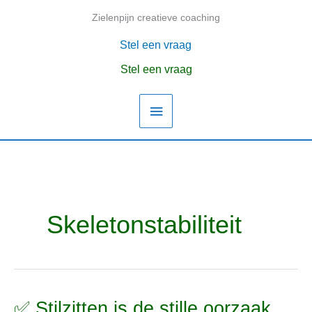
Ga
Zielenpijn creatieve coaching
Hoofdmenu
naar
de
Stel een vraag
inhoud
Stel een vraag
Skeletonstabiliteit
✅ Stilzitten is de stille oorzaak
✅