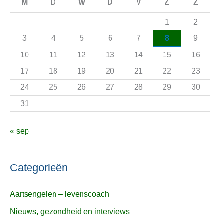
n
M
D
W
D
V
Z
Z
a
1
2
a
3
4
5
6
7
8
9
r
10
11
12
13
14
15
16
:
17
18
19
20
21
22
23
24
25
26
27
28
29
30
31
« sep
Categorieën
Aartsengelen – levenscoach
Nieuws, gezondheid en interviews