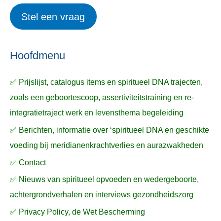
i
r
e
Stel een vraag
e
p
k
ë
e
n
n
n
a
Hoofdmenu
a
✅ Prijslijst, catalogus items en spiritueel DNA trajecten,
r
zoals een geboortescoop, assertiviteitstraining en re-
:
integratietraject werk en levensthema begeleiding
✅ Berichten, informatie over ‘spiritueel DNA en geschikte
voeding bij meridianenkrachtverlies en aurazwakheden
✅ Contact
✅ Nieuws van spiritueel opvoeden en wedergeboorte,
achtergrondverhalen en interviews gezondheidszorg
✅ Privacy Policy, de Wet Bescherming