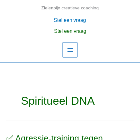
Ga
Zielenpijn creatieve coaching
Hoofdmenu
naar
de
Stel een vraag
inhoud
Stel een vraag
Spiritueel DNA
✅ Agressie-training tegen
✅