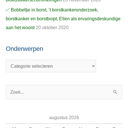
✅ Bobbeltje in borst, ’t borstkankeronderzoek,
borstkanker en borstbiopt, Ellen als ervaringsdeskundige
aan het woord
20 oktober 2020
Onderwerpen
Z
o
e
augustus 2026
k