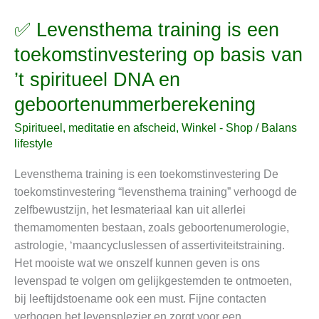
✅ Levensthema training is een
✅
Levensthema
toekomstinvestering op basis van
training
’t spiritueel DNA en
is
een
geboortenummerberekening
toekomstinvestering
Spiritueel, meditatie en afscheid
,
Winkel - Shop
/
Balans
op
lifestyle
basis
van
Levensthema training is een toekomstinvestering De
’t
toekomstinvestering “levensthema training” verhoogd de
spiritueel
zelfbewustzijn, het lesmateriaal kan uit allerlei
DNA
themamomenten bestaan, zoals geboortenumerologie,
en
astrologie, ‘maancycluslessen of assertiviteitstraining.
geboortenummerberekening
Het mooiste wat we onszelf kunnen geven is ons
levenspad te volgen om gelijkgestemden te ontmoeten,
bij leeftijdstoename ook een must. Fijne contacten
verhogen het levensplezier en zorgt voor een