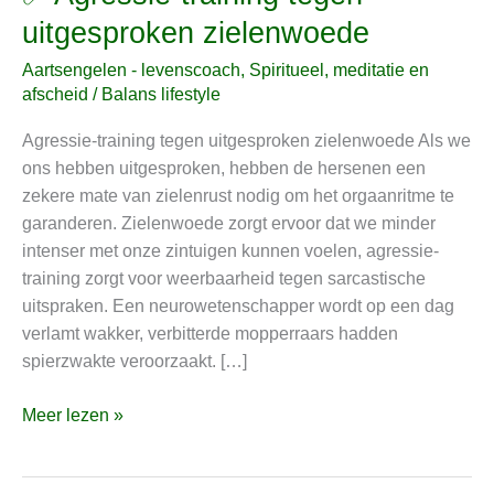
Agressie-
uitgesproken zielenwoede
training
Aartsengelen - levenscoach
,
Spiritueel, meditatie en
tegen
afscheid
/
Balans lifestyle
uitgesproken
zielenwoede
Agressie-training tegen uitgesproken zielenwoede Als we
ons hebben uitgesproken, hebben de hersenen een
zekere mate van zielenrust nodig om het orgaanritme te
garanderen. Zielenwoede zorgt ervoor dat we minder
intenser met onze zintuigen kunnen voelen, agressie-
training zorgt voor weerbaarheid tegen sarcastische
uitspraken. Een neurowetenschapper wordt op een dag
verlamt wakker, verbitterde mopperraars hadden
spierzwakte veroorzaakt. […]
Meer lezen »