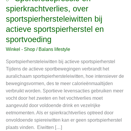
Sportersdepressie
spierkrachtverlies, over
en
sportspierhersteleiwitten bij
spierkrachtverlies,
over
actieve sportspierherstel en
sportspierhersteleiwitten
sportvoeding
bij
actieve
Winkel - Shop
/
Balans lifestyle
sportspierherstel
Sportspierhersteleiwitten bij actieve sportspierherstel
en
Tijdens de actieve sportbewegingen verbrandt het
sportvoeding
auralichaam sportspierhersteleiwitten, hoe intensiever de
bewegingsvormen, des te meer calorieënmaaltijden
verbruikt worden. Sportieve levensacties gebruiken meer
vocht door het zweten en het vochtverlies moet
aangevuld door voldoende drink en vezelrijke
eetmomenten. Als er spierkrachtverlies optreed door
onvoldoende spiereiwitten kan er geen sportspierherstel
plaats vinden. Eiwitten […]