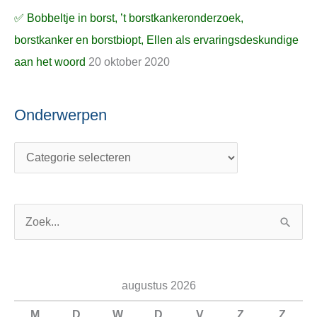
✅ Bobbeltje in borst, ’t borstkankeronderzoek,
borstkanker en borstbiopt, Ellen als ervaringsdeskundige
aan het woord
20 oktober 2020
Onderwerpen
Z
o
e
augustus 2026
k
n
M
D
W
D
V
Z
Z