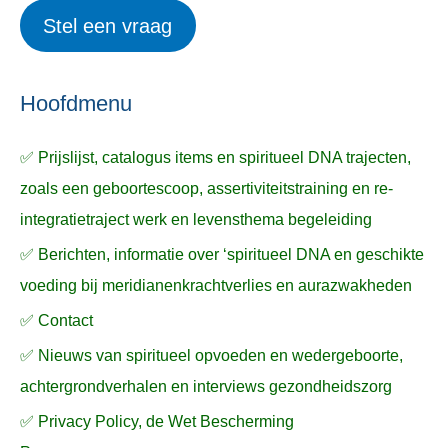
i
r
e
Stel een vraag
e
p
k
ë
e
n
n
n
a
Hoofdmenu
a
✅ Prijslijst, catalogus items en spiritueel DNA trajecten,
r
zoals een geboortescoop, assertiviteitstraining en re-
:
integratietraject werk en levensthema begeleiding
✅ Berichten, informatie over ‘spiritueel DNA en geschikte
voeding bij meridianenkrachtverlies en aurazwakheden
✅ Contact
✅ Nieuws van spiritueel opvoeden en wedergeboorte,
achtergrondverhalen en interviews gezondheidszorg
✅ Privacy Policy, de Wet Bescherming