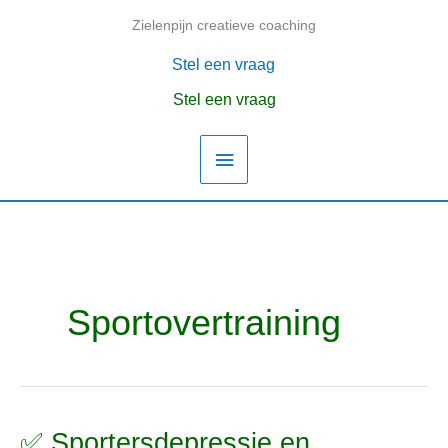
Ga
Zielenpijn creatieve coaching
Hoofdmenu
naar
de
Stel een vraag
inhoud
Stel een vraag
Sportovertraining
✅ Sportersdepressie en
✅