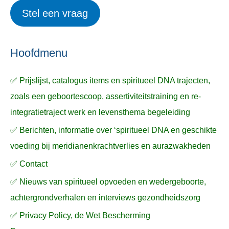
i
r
e
Stel een vraag
e
p
k
ë
e
n
n
n
a
Hoofdmenu
a
✅ Prijslijst, catalogus items en spiritueel DNA trajecten,
r
zoals een geboortescoop, assertiviteitstraining en re-
:
integratietraject werk en levensthema begeleiding
✅ Berichten, informatie over ‘spiritueel DNA en geschikte
voeding bij meridianenkrachtverlies en aurazwakheden
✅ Contact
✅ Nieuws van spiritueel opvoeden en wedergeboorte,
achtergrondverhalen en interviews gezondheidszorg
✅ Privacy Policy, de Wet Bescherming