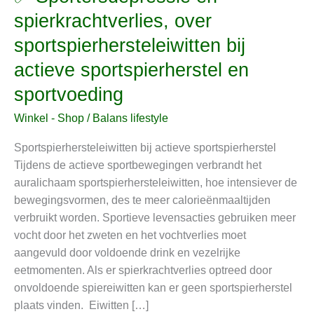
Sportersdepressie
spierkrachtverlies, over
en
sportspierhersteleiwitten bij
spierkrachtverlies,
over
actieve sportspierherstel en
sportspierhersteleiwitten
sportvoeding
bij
actieve
Winkel - Shop
/
Balans lifestyle
sportspierherstel
Sportspierhersteleiwitten bij actieve sportspierherstel
en
Tijdens de actieve sportbewegingen verbrandt het
sportvoeding
auralichaam sportspierhersteleiwitten, hoe intensiever de
bewegingsvormen, des te meer calorieënmaaltijden
verbruikt worden. Sportieve levensacties gebruiken meer
vocht door het zweten en het vochtverlies moet
aangevuld door voldoende drink en vezelrijke
eetmomenten. Als er spierkrachtverlies optreed door
onvoldoende spiereiwitten kan er geen sportspierherstel
plaats vinden. Eiwitten […]