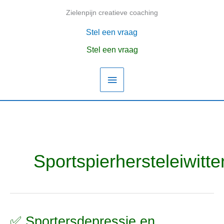
Ga
Zielenpijn creatieve coaching
Hoofdmenu
naar
de
Stel een vraag
inhoud
Stel een vraag
Sportspierhersteleiwitte
✅ Sportersdepressie en
✅