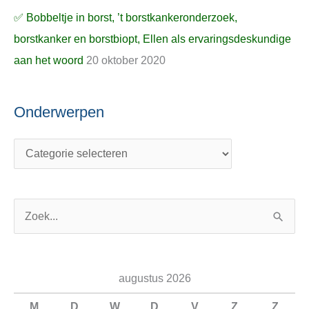
✅ Bobbeltje in borst, ’t borstkankeronderzoek,
borstkanker en borstbiopt, Ellen als ervaringsdeskundige
aan het woord
20 oktober 2020
Onderwerpen
Z
o
e
augustus 2026
k
n
M
D
W
D
V
Z
Z