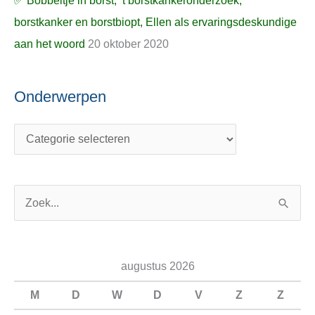
✅ Bobbeltje in borst, ’t borstkankeronderzoek,
borstkanker en borstbiopt, Ellen als ervaringsdeskundige
aan het woord
20 oktober 2020
Onderwerpen
Z
o
e
augustus 2026
k
n
M
D
W
D
V
Z
Z