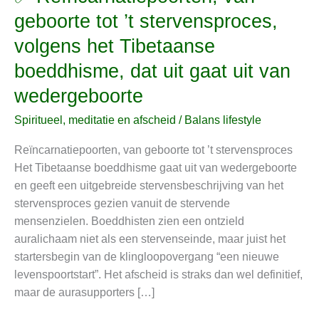
Reïncarnatiepoorten,
geboorte tot ’t stervensproces,
van
volgens het Tibetaanse
geboorte
tot
boeddhisme, dat uit gaat uit van
’t
wedergeboorte
stervensproces,
volgens
Spiritueel, meditatie en afscheid
/
Balans lifestyle
het
Reïncarnatiepoorten, van geboorte tot ’t stervensproces
Tibetaanse
Het Tibetaanse boeddhisme gaat uit van wedergeboorte
boeddhisme,
en geeft een uitgebreide stervensbeschrijving van het
dat
stervensproces gezien vanuit de stervende
uit
mensenzielen. Boeddhisten zien een ontzield
gaat
auralichaam niet als een stervenseinde, maar juist het
uit
startersbegin van de klingloopovergang “een nieuwe
van
levenspoortstart”. Het afscheid is straks dan wel definitief,
wedergeboorte
maar de aurasupporters […]