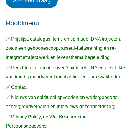
Stel een vraag
e
p
k
ë
e
n
n
n
a
Hoofdmenu
a
✅ Prijslijst, catalogus items en spiritueel DNA trajecten,
r
zoals een geboortescoop, assertiviteitstraining en re-
:
integratietraject werk en levensthema begeleiding
✅ Berichten, informatie over ‘spiritueel DNA en geschikte
voeding bij meridianenkrachtverlies en aurazwakheden
✅ Contact
✅ Nieuws van spiritueel opvoeden en wedergeboorte,
achtergrondverhalen en interviews gezondheidszorg
✅ Privacy Policy, de Wet Bescherming
Persoonsgegevens