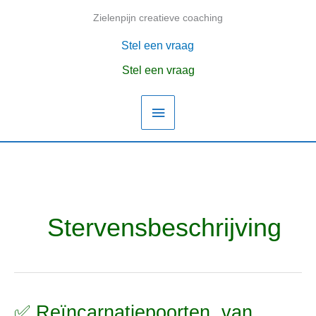
Ga
Zielenpijn creatieve coaching
Hoofdmenu
naar
de
Stel een vraag
inhoud
Stel een vraag
Stervensbeschrijving
✅ Reïncarnatiepoorten, van
✅