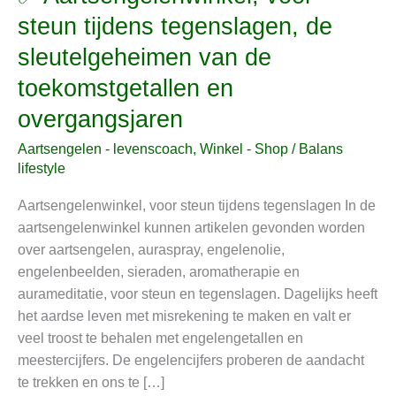
Aartsengelenwinkel,
steun tijdens tegenslagen, de
voor
sleutelgeheimen van de
steun
tijdens
toekomstgetallen en
tegenslagen,
overgangsjaren
de
sleutelgeheimen
Aartsengelen - levenscoach
,
Winkel - Shop
/
Balans
van
lifestyle
de
Aartsengelenwinkel, voor steun tijdens tegenslagen In de
toekomstgetallen
aartsengelenwinkel kunnen artikelen gevonden worden
en
over aartsengelen, auraspray, engelenolie,
overgangsjaren
engelenbeelden, sieraden, aromatherapie en
aurameditatie, voor steun en tegenslagen. Dagelijks heeft
het aardse leven met misrekening te maken en valt er
veel troost te behalen met engelengetallen en
meestercijfers. De engelencijfers proberen de aandacht
te trekken en ons te […]