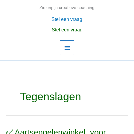
Ga
Zielenpijn creatieve coaching
Hoofdmenu
naar
de
Stel een vraag
inhoud
Stel een vraag
Tegenslagen
✅ Aartsengelenwinkel, voor
✅