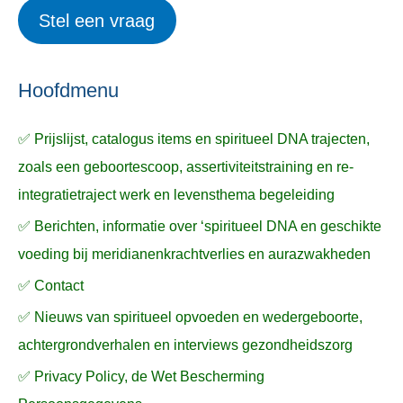
e
Stel een vraag
e
p
k
ë
e
n
n
n
a
Hoofdmenu
a
✅ Prijslijst, catalogus items en spiritueel DNA trajecten,
r
zoals een geboortescoop, assertiviteitstraining en re-
:
integratietraject werk en levensthema begeleiding
✅ Berichten, informatie over ‘spiritueel DNA en geschikte
voeding bij meridianenkrachtverlies en aurazwakheden
✅ Contact
✅ Nieuws van spiritueel opvoeden en wedergeboorte,
achtergrondverhalen en interviews gezondheidszorg
✅ Privacy Policy, de Wet Bescherming