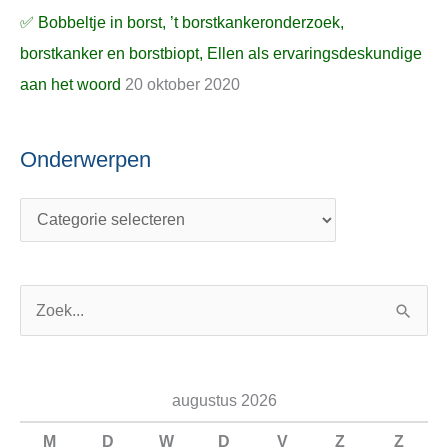
✅ Bobbeltje in borst, ’t borstkankeronderzoek,
borstkanker en borstbiopt, Ellen als ervaringsdeskundige
aan het woord
20 oktober 2020
Onderwerpen
Z
o
e
augustus 2026
k
n
M
D
W
D
V
Z
Z