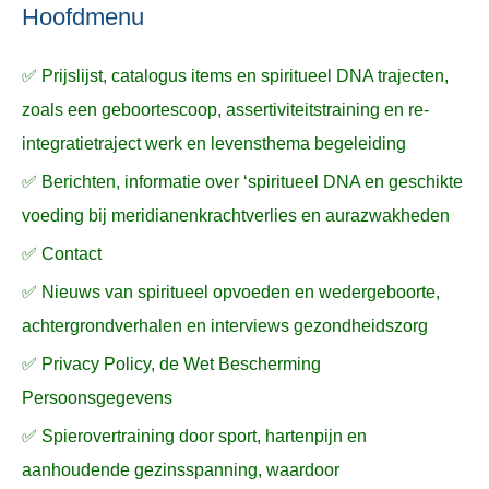
n
n
a
Hoofdmenu
a
✅ Prijslijst, catalogus items en spiritueel DNA trajecten,
r
zoals een geboortescoop, assertiviteitstraining en re-
:
integratietraject werk en levensthema begeleiding
✅ Berichten, informatie over ‘spiritueel DNA en geschikte
voeding bij meridianenkrachtverlies en aurazwakheden
✅ Contact
✅ Nieuws van spiritueel opvoeden en wedergeboorte,
achtergrondverhalen en interviews gezondheidszorg
✅ Privacy Policy, de Wet Bescherming
Persoonsgegevens
✅ Spierovertraining door sport, hartenpijn en
aanhoudende gezinsspanning, waardoor