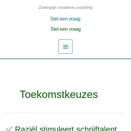
Ga
Zielenpijn creatieve coaching
Hoofdmenu
naar
de
Stel een vraag
inhoud
Stel een vraag
Toekomstkeuzes
✅ Raziël stimuleert schrijftalent,
✅