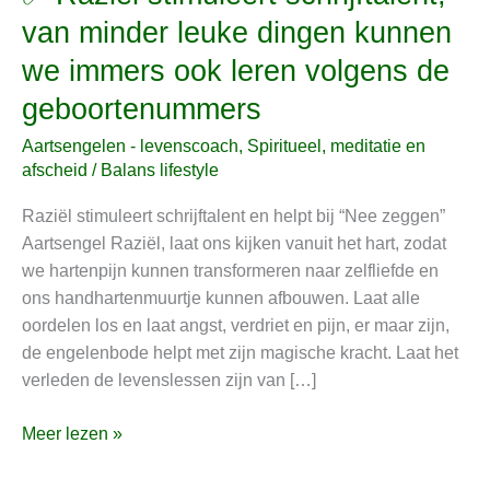
Raziël
van minder leuke dingen kunnen
stimuleert
we immers ook leren volgens de
schrijftalent,
van
geboortenummers
minder
Aartsengelen - levenscoach
,
Spiritueel, meditatie en
leuke
afscheid
/
Balans lifestyle
dingen
kunnen
Raziël stimuleert schrijftalent en helpt bij “Nee zeggen”
we
Aartsengel Raziël, laat ons kijken vanuit het hart, zodat
immers
we hartenpijn kunnen transformeren naar zelfliefde en
ook
ons handhartenmuurtje kunnen afbouwen. Laat alle
leren
oordelen los en laat angst, verdriet en pijn, er maar zijn,
volgens
de engelenbode helpt met zijn magische kracht. Laat het
de
verleden de levenslessen zijn van […]
geboortenummers
Meer lezen »