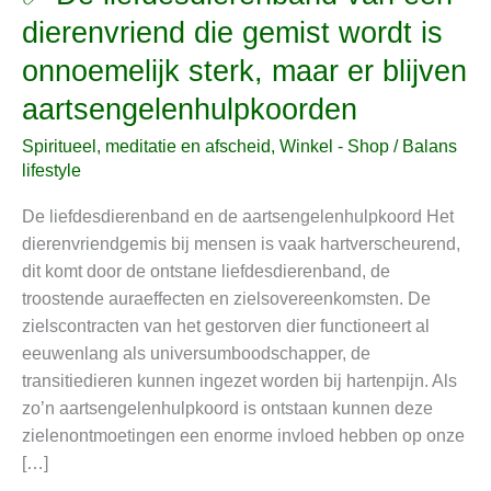
De
dierenvriend die gemist wordt is
liefdesdierenband
onnoemelijk sterk, maar er blijven
van
een
aartsengelenhulpkoorden
dierenvriend
Spiritueel, meditatie en afscheid
,
Winkel - Shop
/
Balans
die
lifestyle
gemist
wordt
De liefdesdierenband en de aartsengelenhulpkoord Het
is
dierenvriendgemis bij mensen is vaak hartverscheurend,
onnoemelijk
dit komt door de ontstane liefdesdierenband, de
sterk,
troostende auraeffecten en zielsovereenkomsten. De
maar
zielscontracten van het gestorven dier functioneert al
er
eeuwenlang als universumboodschapper, de
blijven
transitiedieren kunnen ingezet worden bij hartenpijn. Als
aartsengelenhulpkoorden
zo’n aartsengelenhulpkoord is ontstaan kunnen deze
zielenontmoetingen een enorme invloed hebben op onze
[…]