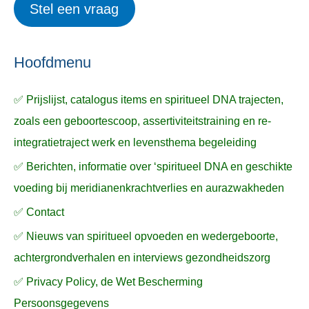
Stel een vraag
e
p
k
ë
e
n
n
n
a
Hoofdmenu
a
✅ Prijslijst, catalogus items en spiritueel DNA trajecten,
r
zoals een geboortescoop, assertiviteitstraining en re-
:
integratietraject werk en levensthema begeleiding
✅ Berichten, informatie over ‘spiritueel DNA en geschikte
voeding bij meridianenkrachtverlies en aurazwakheden
✅ Contact
✅ Nieuws van spiritueel opvoeden en wedergeboorte,
achtergrondverhalen en interviews gezondheidszorg
✅ Privacy Policy, de Wet Bescherming
Persoonsgegevens