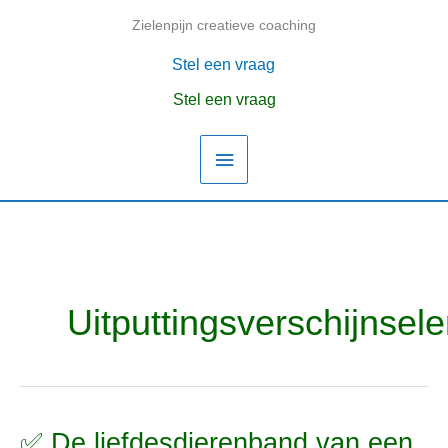
Ga
Zielenpijn creatieve coaching
Hoofdmenu
naar
de
Stel een vraag
inhoud
Stel een vraag
Uitputtingsverschijnsel
✅ De liefdesdierenband van een
✅