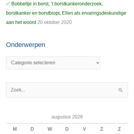
✅ Bobbeltje in borst, ’t borstkankeronderzoek,
borstkanker en borstbiopt, Ellen als ervaringsdeskundige
aan het woord
20 oktober 2020
Onderwerpen
Z
o
e
augustus 2026
k
n
M
D
W
D
V
Z
Z