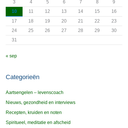
3
4
5
6
7
8
9
r
10
11
12
13
14
15
16
:
17
18
19
20
21
22
23
24
25
26
27
28
29
30
31
« sep
Categorieën
Aartsengelen – levenscoach
Nieuws, gezondheid en interviews
Recepten, kruiden en noten
Spiritueel, meditatie en afscheid