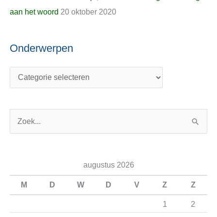
aan het woord
20 oktober 2020
Onderwerpen
Z
o
e
augustus 2026
k
n
M
D
W
D
V
Z
Z
a
1
2
a