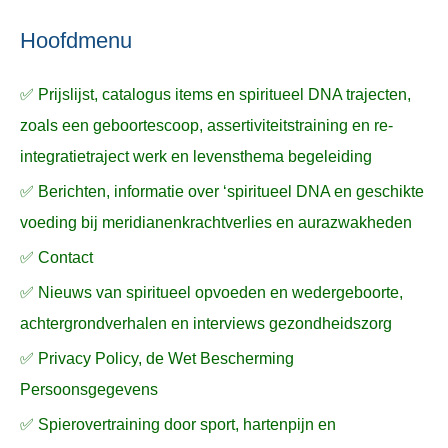
n
n
n
a
Hoofdmenu
a
✅ Prijslijst, catalogus items en spiritueel DNA trajecten,
r
zoals een geboortescoop, assertiviteitstraining en re-
:
integratietraject werk en levensthema begeleiding
✅ Berichten, informatie over ‘spiritueel DNA en geschikte
voeding bij meridianenkrachtverlies en aurazwakheden
✅ Contact
✅ Nieuws van spiritueel opvoeden en wedergeboorte,
achtergrondverhalen en interviews gezondheidszorg
✅ Privacy Policy, de Wet Bescherming
Persoonsgegevens
✅ Spierovertraining door sport, hartenpijn en