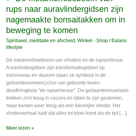
De
rups naar auravlindergidsen zijn
metamorfoseboom
nagemaakte bonsaitakken om in
van
rups
beweging te komen
naar
Spiritueel, meditatie en afscheid
,
Winkel - Shop
/
Balans
auravlindergidsen
lifestyle
zijn
nagemaakte
De metamorfoseboom van vlinders en de rupsenleraar
bonsaitakken
Auravlindergidsen zijn transformatiegidsen op
om
zielsniveau en daarom staan ze symbool in de
in
geboortenummercyclus van geboorte-leven-
beweging
doodkringloop “de rupsenleraar”. De gedaantewisselaars
te
trekken zich terug in cocons en lijken te zijn gestorven,
komen
maar komen weer terug als een kleurrijke vlinder. Het
vlinderverhaal luidt dat alles tot bloei komt als de tijd […]
Meer lezen »