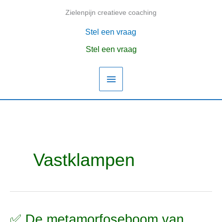
Ga
Zielenpijn creatieve coaching
Hoofdmenu
naar
de
Stel een vraag
inhoud
Stel een vraag
Vastklampen
✅ De metamorfoseboom van
✅