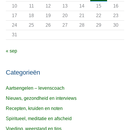
r
10
11
12
13
14
15
16
:
17
18
19
20
21
22
23
24
25
26
27
28
29
30
31
« sep
Categorieën
Aartsengelen – levenscoach
Nieuws, gezondheid en interviews
Recepten, kruiden en noten
Spiritueel, meditatie en afscheid
Voeding, weerstand en tips