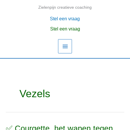
Ga
Zielenpijn creatieve coaching
Hoofdmenu
naar
de
Stel een vraag
inhoud
Stel een vraag
Vezels
✅ Courgette, het wapen tegen
✅