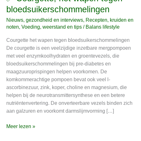
Courgette,
bloedsuikerschommelingen
het
Nieuws, gezondheid en interviews
,
Recepten, kruiden en
wapen
noten
,
Voeding, weerstand en tips
/
Balans lifestyle
tegen
bloedsuikerschommelingen
Courgette het wapen tegen bloedsuikerschommelingen
De courgette is een veelzijdige inzetbare mergpompoen
met veel enzymkoolhydraten en groentevezels, die
bloedsuikerschommelingen bij pre-diabetes en
maagzuuroprispingen helpen voorkomen. De
komkommerachtige pompoen bevat ook veel l-
ascorbinezuur, zink, koper, choline en magnesium, die
helpen bij de neurotransmittersynthese en een betere
nutriëntenvertering. De onverteerbare vezels binden zich
aan galzuren en voorkomt darmslijmvorming […]
Meer lezen »