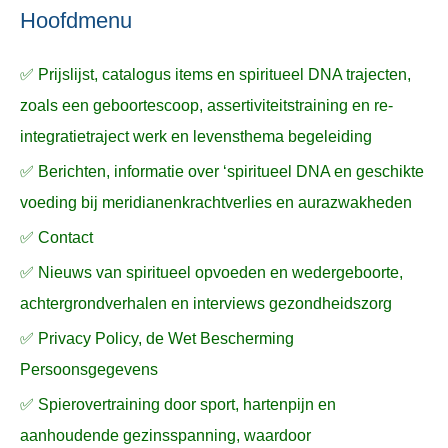
n
n
a
Hoofdmenu
a
✅ Prijslijst, catalogus items en spiritueel DNA trajecten,
r
zoals een geboortescoop, assertiviteitstraining en re-
:
integratietraject werk en levensthema begeleiding
✅ Berichten, informatie over ‘spiritueel DNA en geschikte
voeding bij meridianenkrachtverlies en aurazwakheden
✅ Contact
✅ Nieuws van spiritueel opvoeden en wedergeboorte,
achtergrondverhalen en interviews gezondheidszorg
✅ Privacy Policy, de Wet Bescherming
Persoonsgegevens
✅ Spierovertraining door sport, hartenpijn en
aanhoudende gezinsspanning, waardoor