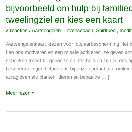
Verdrijf
bijvoorbeeld om hulp bij familie
negatieve
tweelingziel en kies een kaart
kwaadkrachten,
vraag
2 reacties
/
Aartsengelen - levenscoach
,
Spiritueel, medi
bijvoorbeeld
om
Aartsengelenkaart kiezen voor lotsjaarbescherming Het k
hulp
kan ons motiveren en een missie activeren, ze geven an
bij
schenken troost bij geboorte en afscheid en zijn bij ons t
familieconflicten,
beschermelingen helpen ons bij onze opdrachten, omleidi
ontmoet
auragidsen als planten, dieren en bepaalde […]
een
Meer lezen »
tweelingziel
en
kies
een
kaart