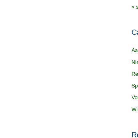
« 
C
Aa
Ni
Re
Sp
Vo
Wi
R