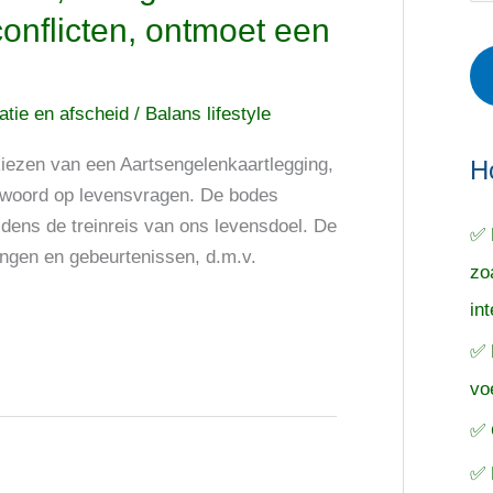
r
e
o
conflicten, ontmoet een
i
r
e
e
p
k
tatie en afscheid
/
Balans lifestyle
ë
e
n
n
n
iezen van een Aartsengelenkaartlegging,
a
H
twoord op levensvragen. De bodes
a
ijdens de treinreis van ons levensdoel. De
✅ 
r
ngen en gebeurtenissen, d.m.v.
zo
:
in
✅ 
vo
✅ 
✅ 