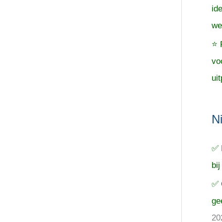
id
we
⭐ 
vo
uit
N
✅ 
bij
✅ 
ge
20