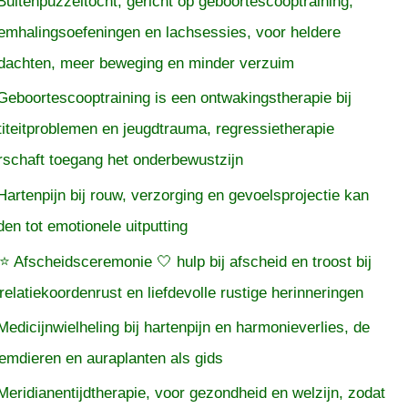
Buitenpuzzeltocht, gericht op geboortescooptraining,
emhalingsoefeningen en lachsessies, voor heldere
dachten, meer beweging en minder verzuim
Geboortescooptraining is een ontwakingstherapie bij
titeitproblemen en jeugdtrauma, regressietherapie
rschaft toegang het onderbewustzijn
Hartenpijn bij rouw, verzorging en gevoelsprojectie kan
iden tot emotionele uitputting
⭐ Afscheidsceremonie 🤍 hulp bij afscheid en troost bij
relatiekoordenrust en liefdevolle rustige herinneringen
Medicijnwielheling bij hartenpijn en harmonieverlies, de
temdieren en auraplanten als gids
Meridianentijdtherapie, voor gezondheid en welzijn, zodat