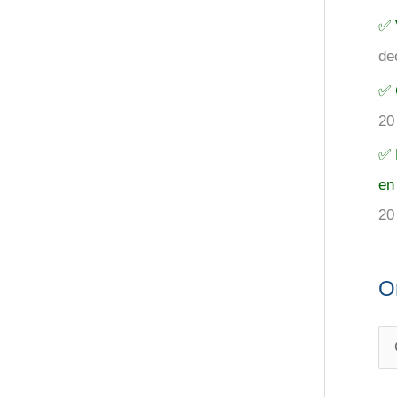
✅ 
de
✅ 
20
✅ 
en
20
O