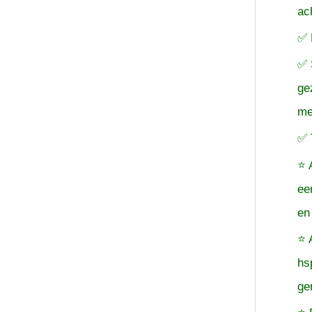
ac
✅ 
✅ 
ge
me
✅ 
⭐ 
ee
en
⭐ 
hs
ge