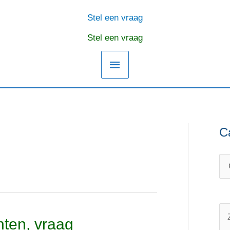
Stel een vraag
Hoofdmenu
Stel een vraag
C
C
O
a
n
t
d
e
e
g
r
o
w
Z
hten, vraag