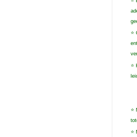
⭐ 
ad
ge
⭐ 
en
ve
⭐ 
le
⭐ 
to
⭐ 