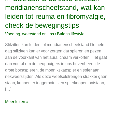
Stilzitten
meridianenscheefstand, wat kan
is
leiden tot reuma en fibromyalgie,
de
stille
check de bewegingstips
oorzaak
Voeding, weerstand en tips
/
Balans lifestyle
meridianenscheefstand,
wat
Stilzitten kan leiden tot meridianenscheefstand De hele
kan
dag stilzitten kan er voor zorgen dat spieren en pezen
leiden
aan de voorkant van het auralichaam verkorten. Het gaat
tot
dan vooral om de heupbuigers in ons bovenbeen, de
reuma
grote borstspieren, de monnikskapspier en spier aan
en
nekweerszijden. Als deze weefselstrengen strakker gaan
fibromyalgie,
staan, kunnen ​​er triggerpoints en spierknopen ontstaan,
check
[…]
de
bewegingstips
Meer lezen »