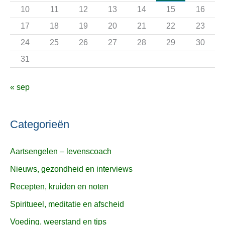
r
10
11
12
13
14
15
16
:
17
18
19
20
21
22
23
24
25
26
27
28
29
30
31
« sep
Categorieën
Aartsengelen – levenscoach
Nieuws, gezondheid en interviews
Recepten, kruiden en noten
Spiritueel, meditatie en afscheid
Voeding, weerstand en tips