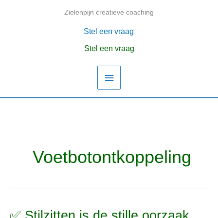
Ga
Zielenpijn creatieve coaching
Hoofdmenu
naar
de
Stel een vraag
inhoud
Stel een vraag
Voetbotontkoppeling
✅ Stilzitten is de stille oorzaak
✅