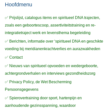
n
n
a
Hoofdmenu
a
✅ Prijslijst, catalogus items en spiritueel DNA trajecten,
r
zoals een geboortescoop, assertiviteitstraining en re-
:
integratietraject werk en levensthema begeleiding
✅ Berichten, informatie over ‘spiritueel DNA en geschikte
voeding bij meridianenkrachtverlies en aurazwakheden
✅ Contact
✅ Nieuws van spiritueel opvoeden en wedergeboorte,
achtergrondverhalen en interviews gezondheidszorg
✅ Privacy Policy, de Wet Bescherming
Persoonsgegevens
✅ Spierovertraining door sport, hartenpijn en
aanhoudende gezinsspanning, waardoor