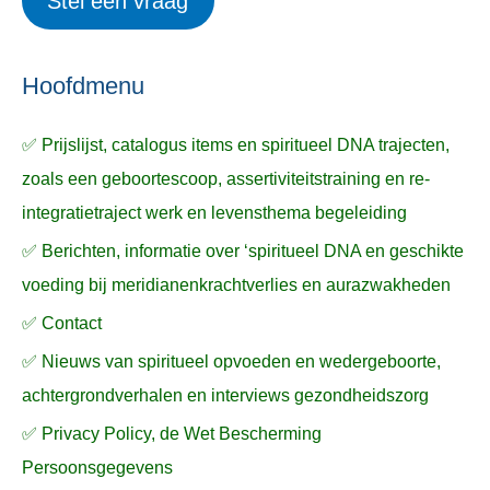
Stel een vraag
e
p
k
ë
e
n
n
n
a
Hoofdmenu
a
✅ Prijslijst, catalogus items en spiritueel DNA trajecten,
r
zoals een geboortescoop, assertiviteitstraining en re-
:
integratietraject werk en levensthema begeleiding
✅ Berichten, informatie over ‘spiritueel DNA en geschikte
voeding bij meridianenkrachtverlies en aurazwakheden
✅ Contact
✅ Nieuws van spiritueel opvoeden en wedergeboorte,
achtergrondverhalen en interviews gezondheidszorg
✅ Privacy Policy, de Wet Bescherming
Persoonsgegevens