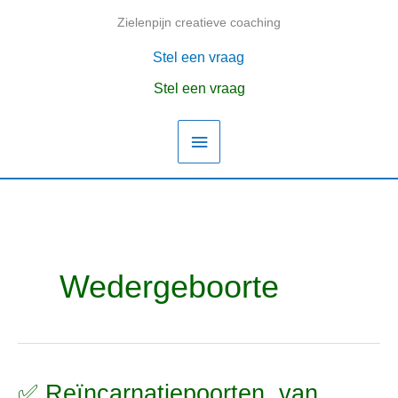
Ga
Zielenpijn creatieve coaching
Hoofdmenu
naar
de
Stel een vraag
inhoud
Stel een vraag
Wedergeboorte
✅ Reïncarnatiepoorten, van
✅