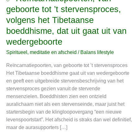
Reïncarnatiepoorten,
geboorte tot ’t stervensproces,
van
volgens het Tibetaanse
geboorte
tot
boeddhisme, dat uit gaat uit van
’t
wedergeboorte
stervensproces,
volgens
Spiritueel, meditatie en afscheid
/
Balans lifestyle
het
Reïncarnatiepoorten, van geboorte tot ’t stervensproces
Tibetaanse
Het Tibetaanse boeddhisme gaat uit van wedergeboorte
boeddhisme,
en geeft een uitgebreide stervensbeschrijving van het
dat
stervensproces gezien vanuit de stervende
uit
mensenzielen. Boeddhisten zien een ontzield
gaat
auralichaam niet als een stervenseinde, maar juist het
uit
startersbegin van de klingloopovergang “een nieuwe
van
levenspoortstart”. Het afscheid is straks dan wel definitief,
wedergeboorte
maar de aurasupporters […]