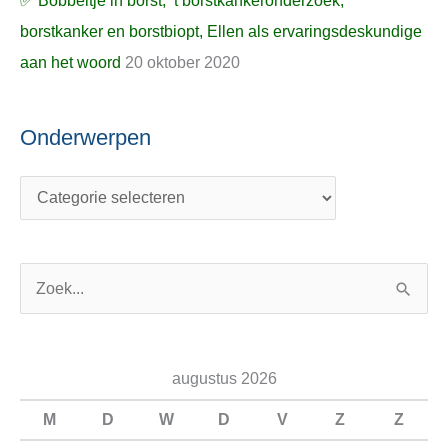
✅ Bobbeltje in borst, ’t borstkankeronderzoek,
borstkanker en borstbiopt, Ellen als ervaringsdeskundige
aan het woord
20 oktober 2020
Onderwerpen
Z
o
e
augustus 2026
k
n
M
D
W
D
V
Z
Z