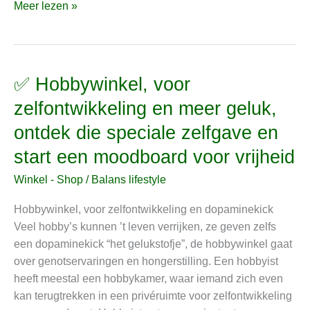
Meer lezen »
✅ Hobbywinkel, voor
✅
Hobbywinkel,
zelfontwikkeling en meer geluk,
voor
ontdek die speciale zelfgave en
zelfontwikkeling
en
start een moodboard voor vrijheid
meer
Winkel - Shop
/
Balans lifestyle
geluk,
ontdek
Hobbywinkel, voor zelfontwikkeling en dopaminekick
die
Veel hobby’s kunnen ’t leven verrijken, ze geven zelfs
speciale
een dopaminekick “het gelukstofje”, de hobbywinkel gaat
zelfgave
over genotservaringen en hongerstilling. Een hobbyist
en
heeft meestal een hobbykamer, waar iemand zich even
start
kan terugtrekken in een privéruimte voor zelfontwikkeling
een