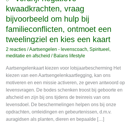
Verdrijf
kwaadkrachten, vraag
negatieve
bijvoorbeeld om hulp bij
kwaadkrachten,
vraag
familieconflicten, ontmoet een
bijvoorbeeld
tweelingziel en kies een kaart
om
hulp
2 reacties
/
Aartsengelen - levenscoach
,
Spiritueel,
bij
meditatie en afscheid
/
Balans lifestyle
familieconflicten,
Aartsengelenkaart kiezen voor lotsjaarbescherming Het
ontmoet
kiezen van een Aartsengelenkaartlegging, kan ons
een
motiveren en een missie activeren, ze geven antwoord op
tweelingziel
levensvragen. De bodes schenken troost bij geboorte en
en
afscheid en zijn bij ons tijdens de treinreis van ons
kies
levensdoel. De beschermelingen helpen ons bij onze
een
opdrachten, omleidingen en gebeurtenissen, d.m.v.
kaart
auragidsen als planten, dieren en bepaalde […]