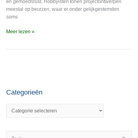
en gemoedsrust. Hobbyisten tonen projectontwerpen
moodboard
meestal op beurzen, waar er onder gelijkgestemden
voor
soms
vrijheid
Meer lezen »
Categorieën
C
O
a
n
t
d
e
e
g
r