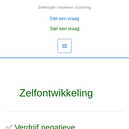
Ga
Zielenpijn creatieve coaching
Hoofdmenu
naar
de
Stel een vraag
inhoud
Stel een vraag
Zelfontwikkeling
✅ Verdrijf negatieve
✅