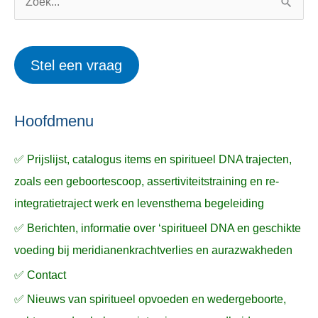
o
w
Z
r
e
o
i
r
e
Stel een vraag
e
p
k
ë
e
n
n
n
a
Hoofdmenu
a
✅ Prijslijst, catalogus items en spiritueel DNA trajecten,
r
zoals een geboortescoop, assertiviteitstraining en re-
:
integratietraject werk en levensthema begeleiding
✅ Berichten, informatie over ‘spiritueel DNA en geschikte
voeding bij meridianenkrachtverlies en aurazwakheden
✅ Contact
✅ Nieuws van spiritueel opvoeden en wedergeboorte,