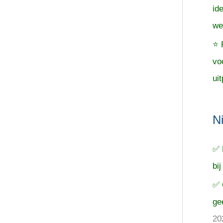
id
we
⭐ 
vo
uit
N
✅ 
bij
✅ 
ge
20