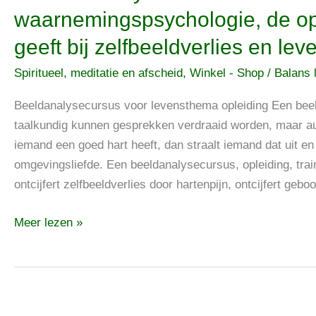
Beeldanalysecursus
waarnemingspsychologie, de opl
d.m.v.
geeft bij zelfbeeldverlies en le
waarnemingspsychologie,
de
Spiritueel, meditatie en afscheid
,
Winkel - Shop
/
Balans l
opleiding
die
Beeldanalysecursus voor levensthema opleiding Een bee
inzicht
taalkundig kunnen gesprekken verdraaid worden, maar aurae
geeft
iemand een goed hart heeft, dan straalt iemand dat uit en 
bij
omgevingsliefde. Een beeldanalysecursus, opleiding, tra
zelfbeeldverlies
ontcijfert zelfbeeldverlies door hartenpijn, ontcijfert ge
en
Meer lezen »
levenspoorten