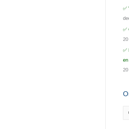
✅ 
de
✅ 
20
✅ 
en
20
O