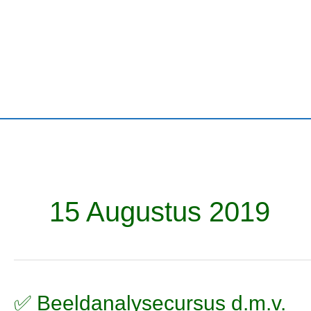
Ga
naar
de
inhoud
15 Augustus 2019
✅
✅ Beeldanalysecursus d.m.v.