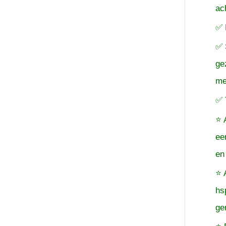
ac
✅ 
✅ 
ge
me
✅ 
⭐ 
ee
en
⭐ 
hs
ge