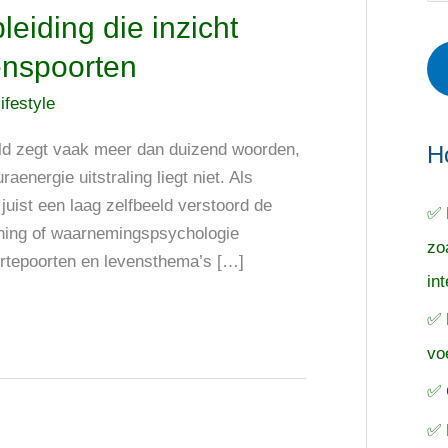
r
e
o
eiding die inzicht
i
r
e
venspoorten
e
p
k
ifestyle
ë
e
n
n
n
ld zegt vaak meer dan duizend woorden,
a
H
nergie uitstraling liegt niet. Als
a
juist een laag zelfbeeld verstoord de
✅ 
r
ining of waarnemingspsychologie
zo
:
boortepoorten en levensthema’s […]
in
✅ 
vo
✅ 
✅ 