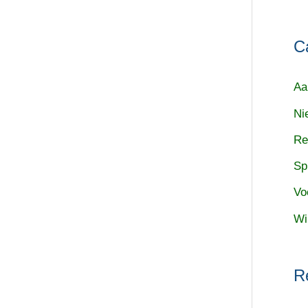
C
Aa
Ni
Re
Sp
Vo
Wi
R