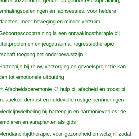
Buitenpuzzeltocht, gericht op geboortescooptraining,
emhalingsoefeningen en lachsessies, voor heldere
dachten, meer beweging en minder verzuim
Geboortescooptraining is een ontwakingstherapie bij
titeitproblemen en jeugdtrauma, regressietherapie
rschaft toegang het onderbewustzijn
Hartenpijn bij rouw, verzorging en gevoelsprojectie kan
iden tot emotionele uitputting
⭐ Afscheidsceremonie 🤍 hulp bij afscheid en troost bij
relatiekoordenrust en liefdevolle rustige herinneringen
Medicijnwielheling bij hartenpijn en harmonieverlies, de
temdieren en auraplanten als gids
Meridianentijdtherapie, voor gezondheid en welzijn, zodat