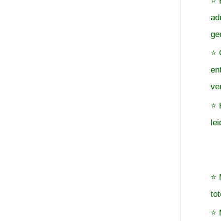
⭐ 
ad
ge
⭐ 
en
ve
⭐ 
le
⭐ 
to
⭐ 