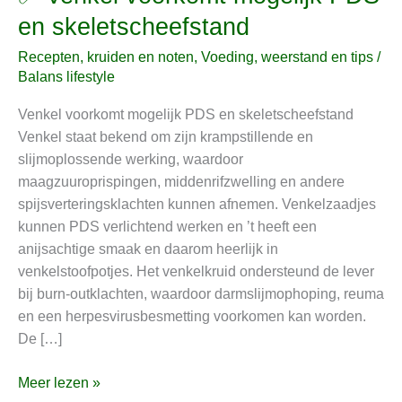
Venkel
en skeletscheefstand
voorkomt
Recepten, kruiden en noten
,
Voeding, weerstand en tips
/
mogelijk
Balans lifestyle
PDS
en
Venkel voorkomt mogelijk PDS en skeletscheefstand
skeletscheefstand
Venkel staat bekend om zijn krampstillende en
slijmoplossende werking, waardoor
maagzuuroprispingen, middenrifzwelling en andere
spijsverteringsklachten kunnen afnemen. Venkelzaadjes
kunnen PDS verlichtend werken en ’t heeft een
anijsachtige smaak en daarom heerlijk in
venkelstoofpotjes. Het venkelkruid ondersteund de lever
bij burn-outklachten, waardoor darmslijmophoping, reuma
en een herpesvirusbesmetting voorkomen kan worden.
De […]
Meer lezen »