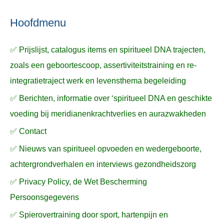
ë
e
n
n
n
a
Hoofdmenu
a
✅ Prijslijst, catalogus items en spiritueel DNA trajecten,
r
zoals een geboortescoop, assertiviteitstraining en re-
:
integratietraject werk en levensthema begeleiding
✅ Berichten, informatie over ‘spiritueel DNA en geschikte
voeding bij meridianenkrachtverlies en aurazwakheden
✅ Contact
✅ Nieuws van spiritueel opvoeden en wedergeboorte,
achtergrondverhalen en interviews gezondheidszorg
✅ Privacy Policy, de Wet Bescherming
Persoonsgegevens
✅ Spierovertraining door sport, hartenpijn en