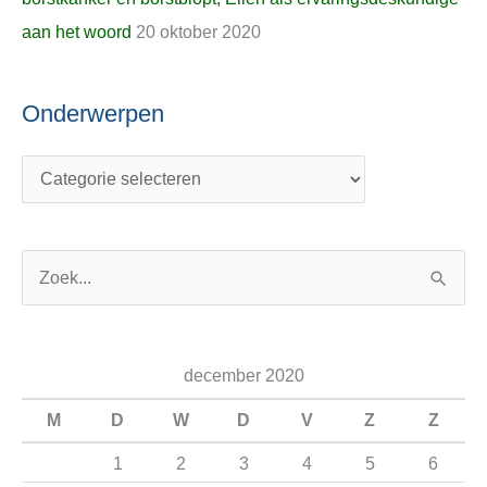
aan het woord
20 oktober 2020
Onderwerpen
Z
o
e
december 2020
k
n
M
D
W
D
V
Z
Z
a
1
2
3
4
5
6
a