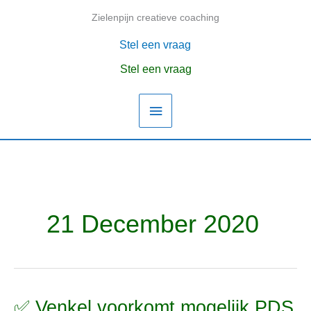
Ga
Zielenpijn creatieve coaching
Hoofdmenu
naar
de
Stel een vraag
inhoud
Stel een vraag
21 December 2020
✅ Venkel voorkomt mogelijk PDS
✅