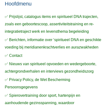
n
n
a
Hoofdmenu
a
✅ Prijslijst, catalogus items en spiritueel DNA trajecten,
r
zoals een geboortescoop, assertiviteitstraining en re-
:
integratietraject werk en levensthema begeleiding
✅ Berichten, informatie over ‘spiritueel DNA en geschikte
voeding bij meridianenkrachtverlies en aurazwakheden
✅ Contact
✅ Nieuws van spiritueel opvoeden en wedergeboorte,
achtergrondverhalen en interviews gezondheidszorg
✅ Privacy Policy, de Wet Bescherming
Persoonsgegevens
✅ Spierovertraining door sport, hartenpijn en
aanhoudende gezinsspanning, waardoor