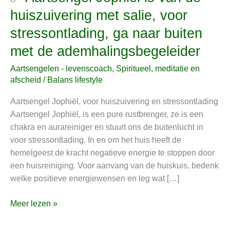
Aartsengel
huiszuivering met salie, voor
Jophiël
stressontlading, ga naar buiten
is
van
met de ademhalingsbegeleider
de
Aartsengelen - levenscoach
,
Spiritueel, meditatie en
huiszuivering
afscheid
/
Balans lifestyle
met
salie,
Aartsengel Jophiël, voor huiszuivering en stressontlading
voor
Aartsengel Jophiël, is een pure rustbrenger, ze is een
stressontlading,
chakra en aurareiniger en stuurt ons de buitenlucht in
ga
voor stressontlading. In en om het huis heeft de
naar
hemelgeest de kracht negatieve energie te stoppen door
buiten
een huisreiniging. Voor aanvang van de huiskuis, bedenk
met
welke positieve energiewensen en leg wat […]
de
ademhalingsbegeleider
Meer lezen »