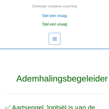
Ga
Zielenpijn creatieve coaching
Hoofdmenu
naar
de
Stel een vraag
inhoud
Stel een vraag
Ademhalingsbegeleider
✅ Aartsengel Jophiël is van de
✅