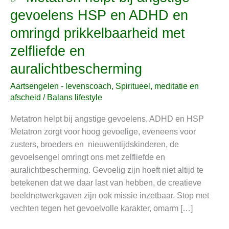
Metatron
gevoelens HSP en ADHD en
helpt
omringd prikkelbaarheid met
bij
angstige
zelfliefde en
gevoelens
auralichtbescherming
HSP
en
Aartsengelen - levenscoach
,
Spiritueel, meditatie en
ADHD
afscheid
/
Balans lifestyle
en
Metatron helpt bij angstige gevoelens, ADHD en HSP
omringd
Metatron zorgt voor hoog gevoelige, eveneens voor
prikkelbaarheid
zusters, broeders en nieuwentijdskinderen, de
met
gevoelsengel omringt ons met zelfliefde en
zelfliefde
auralichtbescherming. Gevoelig zijn hoeft niet altijd te
en
betekenen dat we daar last van hebben, de creatieve
auralichtbescherming
beeldnetwerkgaven zijn ook missie inzetbaar. Stop met
vechten tegen het gevoelvolle karakter, omarm […]