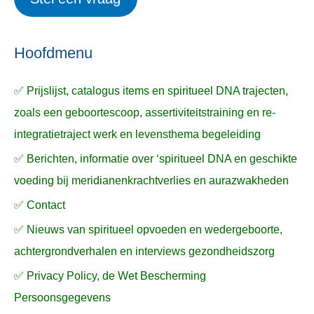
e
p
k
ë
e
n
n
n
a
Hoofdmenu
a
✅ Prijslijst, catalogus items en spiritueel DNA trajecten,
r
zoals een geboortescoop, assertiviteitstraining en re-
:
integratietraject werk en levensthema begeleiding
✅ Berichten, informatie over ‘spiritueel DNA en geschikte
voeding bij meridianenkrachtverlies en aurazwakheden
✅ Contact
✅ Nieuws van spiritueel opvoeden en wedergeboorte,
achtergrondverhalen en interviews gezondheidszorg
✅ Privacy Policy, de Wet Bescherming
Persoonsgegevens