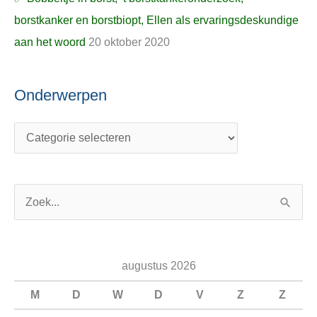
borstkanker en borstbiopt, Ellen als ervaringsdeskundige
aan het woord
20 oktober 2020
Onderwerpen
Z
o
e
augustus 2026
k
n
M
D
W
D
V
Z
Z
a