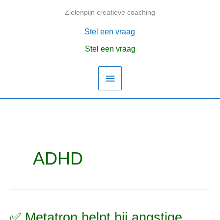
Ga
Zielenpijn creatieve coaching
Hoofdmenu
naar
de
Stel een vraag
inhoud
Stel een vraag
ADHD
✅ Metatron helpt bij angstige
✅