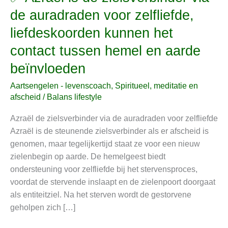
Azraël
de auradraden voor zelfliefde,
is
liefdeskoorden kunnen het
de
zielsverbinder
contact tussen hemel en aarde
via
beïnvloeden
de
auradraden
Aartsengelen - levenscoach
,
Spiritueel, meditatie en
voor
afscheid
/
Balans lifestyle
zelfliefde,
Azraël de zielsverbinder via de auradraden voor zelfliefde
liefdeskoorden
Azraël is de steunende zielsverbinder als er afscheid is
kunnen
genomen, maar tegelijkertijd staat ze voor een nieuw
het
zielenbegin op aarde. De hemelgeest biedt
contact
ondersteuning voor zelfliefde bij het stervensproces,
tussen
voordat de stervende inslaapt en de zielenpoort doorgaat
hemel
als entiteitziel. Na het sterven wordt de gestorvene
en
geholpen zich […]
aarde
beïnvloeden