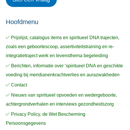
e
p
k
ë
e
n
n
n
a
Hoofdmenu
a
✅ Prijslijst, catalogus items en spiritueel DNA trajecten,
r
zoals een geboortescoop, assertiviteitstraining en re-
:
integratietraject werk en levensthema begeleiding
✅ Berichten, informatie over ‘spiritueel DNA en geschikte
voeding bij meridianenkrachtverlies en aurazwakheden
✅ Contact
✅ Nieuws van spiritueel opvoeden en wedergeboorte,
achtergrondverhalen en interviews gezondheidszorg
✅ Privacy Policy, de Wet Bescherming
Persoonsgegevens