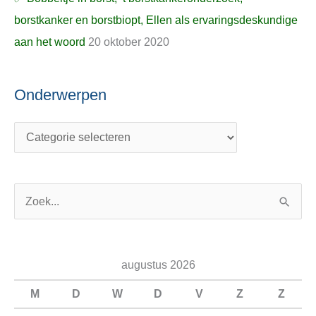
borstkanker en borstbiopt, Ellen als ervaringsdeskundige
aan het woord
20 oktober 2020
Onderwerpen
Z
o
e
augustus 2026
k
n
M
D
W
D
V
Z
Z
a