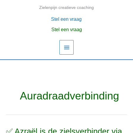
Ga
Zielenpijn creatieve coaching
Hoofdmenu
naar
de
Stel een vraag
inhoud
Stel een vraag
Auradraadverbinding
✅ Azraël is de zielsverbinder via
✅