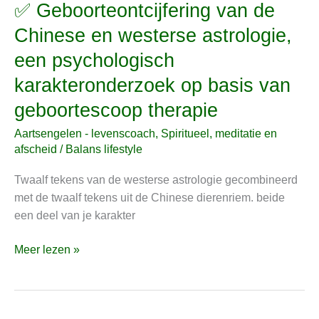
✅ Geboorteontcijfering van de
✅
Geboorteontcijfering
Chinese en westerse astrologie,
van
een psychologisch
de
Chinese
karakteronderzoek op basis van
en
geboortescoop therapie
westerse
astrologie,
Aartsengelen - levenscoach
,
Spiritueel, meditatie en
een
afscheid
/
Balans lifestyle
psychologisch
Twaalf tekens van de westerse astrologie gecombineerd
karakteronderzoek
met de twaalf tekens uit de Chinese dierenriem. beide
op
een deel van je karakter
basis
van
Meer lezen »
geboortescoop
therapie