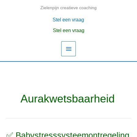
Ga
Zielenpijn creatieve coaching
Hoofdmenu
naar
de
Stel een vraag
inhoud
Stel een vraag
Aurakwetsbaarheid
✅ Babystresssysteemontregeling
✅