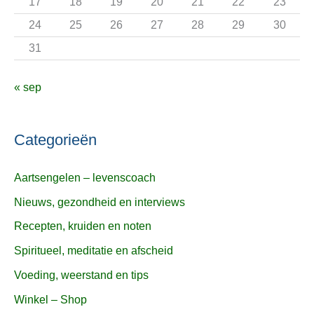
17
18
19
20
21
22
23
24
25
26
27
28
29
30
31
« sep
Categorieën
Aartsengelen – levenscoach
Nieuws, gezondheid en interviews
Recepten, kruiden en noten
Spiritueel, meditatie en afscheid
Voeding, weerstand en tips
Winkel – Shop