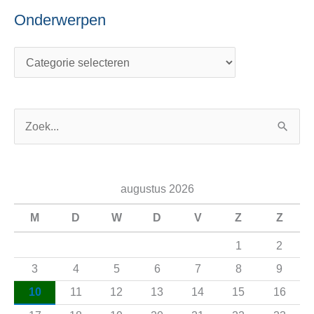
Onderwerpen
Z
o
e
augustus 2026
k
n
M
D
W
D
V
Z
Z
a
1
2
a
3
4
5
6
7
8
9
r
10
11
12
13
14
15
16
: