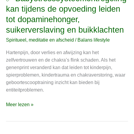
Babystresssysteemontregeling
kan tijdens de opvoeding leiden
kan
tot dopaminehonger,
tijdens
de
suikerverslaving en buikklachten
opvoeding
Spiritueel, meditatie en afscheid
/
Balans lifestyle
leiden
tot
Hartenpijn, door verlies en afwijzing kan het
dopaminehonger,
zelfvertrouwen en de chakra’s flink schaden. Als het
suikerverslaving
genenprint veranderd kan dat leiden tot kinderpijn,
en
spierproblemen, kindertrauma en chakraverstoring, waar
buikklachten
geboortescooptraining inzicht kan bieden bij
entiteitproblemen.
Meer lezen »