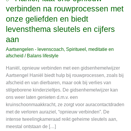
Haniël,
verbinden na rouwprocessen met
laat
onze geliefden en biedt
ons
opnieuw
levensthema sleutels en cijfers
verbinden
aan
na
rouwprocessen
Aartsengelen - levenscoach
,
Spiritueel, meditatie en
met
afscheid
/
Balans lifestyle
onze
Haniël, opnieuw verbinden met een gidsenhemelwijzer
geliefden
Aartsengel Haniël biedt hulp bij rouwprocessen, zoals bij
en
afscheid en van dierbaren, maar ook bij verlies van
biedt
stilgeborene kinderzieltjes. De gidsenhemelwijzer kan
levensthema
ons weer laten genieten d.m.v. een
sleutels
kruinschoonmaakkracht, ze zorgt voor auracontactdraden
en
met de verloren auraziel, “opnieuw verbinden”. De
cijfers
intense tweelingkameraad reikt geheime sleutels aan,
aan
meestal ontstaan de […]