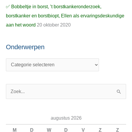
✅ Bobbeltje in borst, ’t borstkankeronderzoek,
borstkanker en borstbiopt, Ellen als ervaringsdeskundige
aan het woord
20 oktober 2020
Onderwerpen
Z
o
e
augustus 2026
k
n
M
D
W
D
V
Z
Z