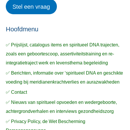
e
Stel een vraag
e
p
k
ë
e
n
n
n
a
Hoofdmenu
a
✅ Prijslijst, catalogus items en spiritueel DNA trajecten,
r
zoals een geboortescoop, assertiviteitstraining en re-
:
integratietraject werk en levensthema begeleiding
✅ Berichten, informatie over ‘spiritueel DNA en geschikte
voeding bij meridianenkrachtverlies en aurazwakheden
✅ Contact
✅ Nieuws van spiritueel opvoeden en wedergeboorte,
achtergrondverhalen en interviews gezondheidszorg
✅ Privacy Policy, de Wet Bescherming