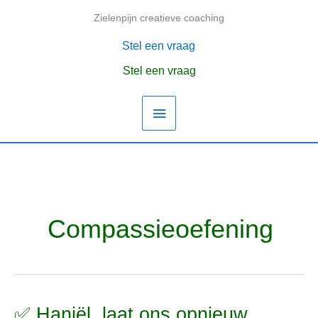
Ga
Zielenpijn creatieve coaching
Hoofdmenu
naar
de
Stel een vraag
inhoud
Stel een vraag
Compassieoefening
✅ Haniël, laat ons opnieuw
✅