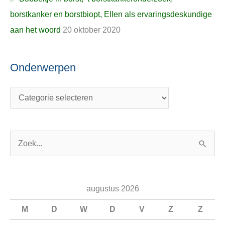
borstkanker en borstbiopt, Ellen als ervaringsdeskundige
aan het woord
20 oktober 2020
Onderwerpen
Z
o
e
augustus 2026
k
n
M
D
W
D
V
Z
Z
a