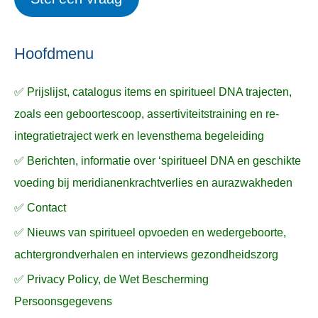
e
p
k
ë
e
n
n
n
a
Hoofdmenu
a
✅ Prijslijst, catalogus items en spiritueel DNA trajecten,
r
zoals een geboortescoop, assertiviteitstraining en re-
:
integratietraject werk en levensthema begeleiding
✅ Berichten, informatie over ‘spiritueel DNA en geschikte
voeding bij meridianenkrachtverlies en aurazwakheden
✅ Contact
✅ Nieuws van spiritueel opvoeden en wedergeboorte,
achtergrondverhalen en interviews gezondheidszorg
✅ Privacy Policy, de Wet Bescherming
Persoonsgegevens