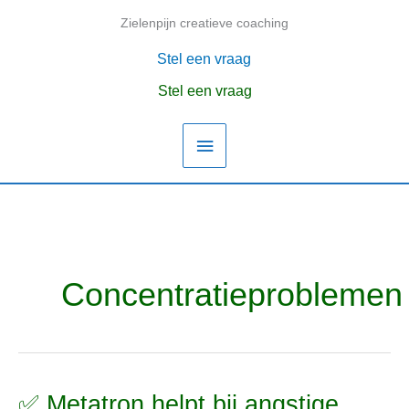
Ga
Zielenpijn creatieve coaching
Hoofdmenu
naar
de
Stel een vraag
inhoud
Stel een vraag
Concentratieproblemen
✅ Metatron helpt bij angstige
✅