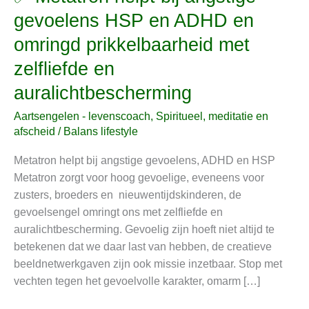
Metatron
gevoelens HSP en ADHD en
helpt
omringd prikkelbaarheid met
bij
angstige
zelfliefde en
gevoelens
auralichtbescherming
HSP
en
Aartsengelen - levenscoach
,
Spiritueel, meditatie en
ADHD
afscheid
/
Balans lifestyle
en
Metatron helpt bij angstige gevoelens, ADHD en HSP
omringd
Metatron zorgt voor hoog gevoelige, eveneens voor
prikkelbaarheid
zusters, broeders en nieuwentijdskinderen, de
met
gevoelsengel omringt ons met zelfliefde en
zelfliefde
auralichtbescherming. Gevoelig zijn hoeft niet altijd te
en
betekenen dat we daar last van hebben, de creatieve
auralichtbescherming
beeldnetwerkgaven zijn ook missie inzetbaar. Stop met
vechten tegen het gevoelvolle karakter, omarm […]