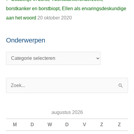
borstkanker en borstbiopt, Ellen als ervaringsdeskundige
aan het woord
20 oktober 2020
Onderwerpen
Z
o
e
augustus 2026
k
n
M
D
W
D
V
Z
Z
a