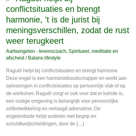
Raguël
conflictsituaties en brengt
helpt
harmonie, ’t is de jurist bij
bij
conflictsituaties
meningsverschillen, zodat de rust
en
weer terugkeert
brengt
harmonie,
Aartsengelen - levenscoach
,
Spiritueel, meditatie en
’t
afscheid
/
Balans lifestyle
is
Raguël helpt bij conflictsituaties en brengt harmonie
de
Deze engel is een harmonieboodschapper en werkt aan
jurist
oplossingen in conflictsituaties op persoonlijk vlak of op
bij
de werkvloer. Raguël zorgt er ook voor dat er kalmte is,
meningsverschillen,
een rustige omgeving is belangrijk voor persoonlijke
zodat
zelfontwikkeling en verlaagd adrenaline. De
de
engelenbode helpt anderen met begrip en
rust
schuldkwijtscheldingen, door de […]
weer
terugkeert