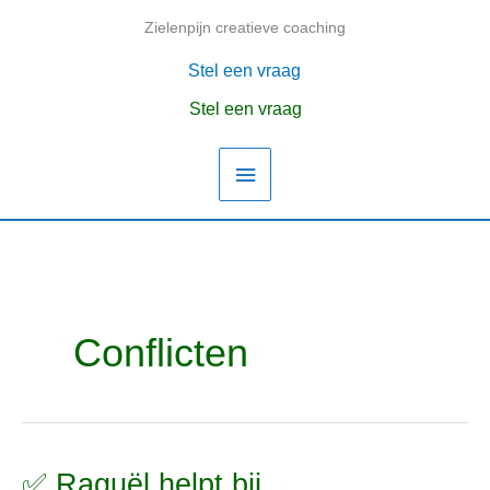
Ga
Zielenpijn creatieve coaching
Hoofdmenu
naar
de
Stel een vraag
inhoud
Stel een vraag
Conflicten
✅ Raguël helpt bij
✅