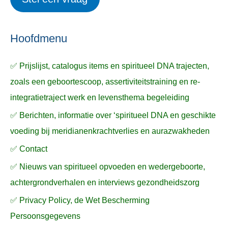
e
p
k
ë
e
n
n
n
a
Hoofdmenu
a
✅ Prijslijst, catalogus items en spiritueel DNA trajecten,
r
zoals een geboortescoop, assertiviteitstraining en re-
:
integratietraject werk en levensthema begeleiding
✅ Berichten, informatie over ‘spiritueel DNA en geschikte
voeding bij meridianenkrachtverlies en aurazwakheden
✅ Contact
✅ Nieuws van spiritueel opvoeden en wedergeboorte,
achtergrondverhalen en interviews gezondheidszorg
✅ Privacy Policy, de Wet Bescherming
Persoonsgegevens