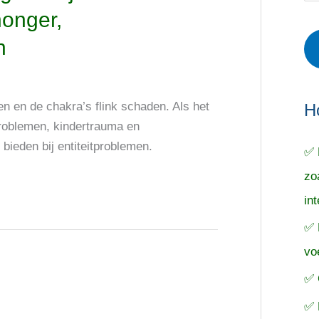
r
e
o
honger,
i
r
e
n
e
p
k
ë
e
n
n
n
en en de chakra’s flink schaden. Als het
a
H
rproblemen, kindertrauma en
a
bieden bij entiteitproblemen.
✅ 
r
zo
:
in
✅ 
vo
✅ 
✅ 