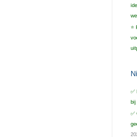
id
we
⭐ 
vo
uit
N
✅ 
bij
✅ 
ge
20