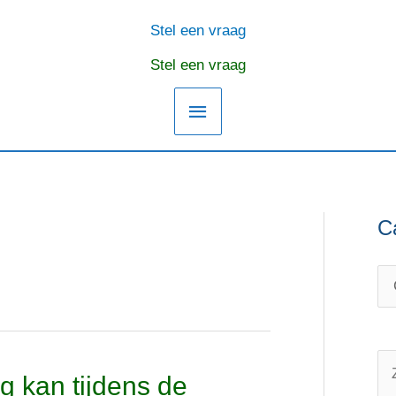
Stel een vraag
Hoofdmenu
Stel een vraag
C
C
O
a
n
t
d
e
e
g
r
o
w
Z
 kan tijdens de