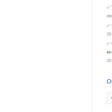
✅ 
de
✅ 
20
✅ 
en
20
O