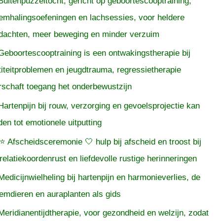
Buitenpuzzeltocht, gericht op geboortescooptraining,
emhalingsoefeningen en lachsessies, voor heldere
dachten, meer beweging en minder verzuim
Geboortescooptraining is een ontwakingstherapie bij
titeitproblemen en jeugdtrauma, regressietherapie
rschaft toegang het onderbewustzijn
Hartenpijn bij rouw, verzorging en gevoelsprojectie kan
iden tot emotionele uitputting
⭐ Afscheidsceremonie 🤍 hulp bij afscheid en troost bij
relatiekoordenrust en liefdevolle rustige herinneringen
Medicijnwielheling bij hartenpijn en harmonieverlies, de
temdieren en auraplanten als gids
Meridianentijdtherapie, voor gezondheid en welzijn, zodat