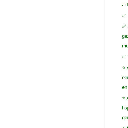
ac
✅ 
✅ 
ge
me
✅ 
⭐ 
ee
en
⭐ 
hs
ge