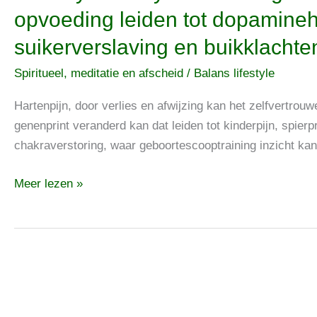
Babystresssysteemontregeling
opvoeding leiden tot dopamine
kan
suikerverslaving en buikklachte
tijdens
de
Spiritueel, meditatie en afscheid
/
Balans lifestyle
opvoeding
leiden
Hartenpijn, door verlies en afwijzing kan het zelfvertrouw
tot
genenprint veranderd kan dat leiden tot kinderpijn, spie
dopaminehonger,
chakraverstoring, waar geboortescooptraining inzicht kan 
suikerverslaving
Meer lezen »
en
buikklachten