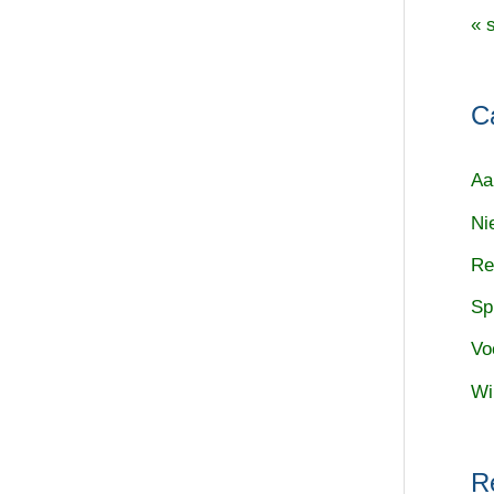
« 
C
Aa
Ni
Re
Sp
Vo
Wi
R