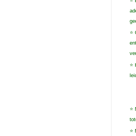
⭐ 
ad
ge
⭐ 
en
ve
⭐ 
le
⭐ 
to
⭐ 