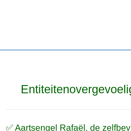
Ga
naar
de
inhoud
Entiteitenovergevoeli
✅
✅ Aartsengel Rafaël, de zelfbevr