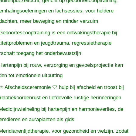
Buitenpuzzeltocht, gericht op geboortescooptraining,
emhalingsoefeningen en lachsessies, voor heldere
dachten, meer beweging en minder verzuim
Geboortescooptraining is een ontwakingstherapie bij
titeitproblemen en jeugdtrauma, regressietherapie
rschaft toegang het onderbewustzijn
Hartenpijn bij rouw, verzorging en gevoelsprojectie kan
iden tot emotionele uitputting
⭐ Afscheidsceremonie 🤍 hulp bij afscheid en troost bij
relatiekoordenrust en liefdevolle rustige herinneringen
Medicijnwielheling bij hartenpijn en harmonieverlies, de
temdieren en auraplanten als gids
Meridianentijdtherapie, voor gezondheid en welzijn, zodat