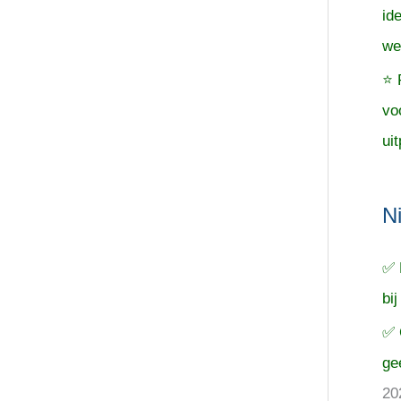
id
we
⭐ 
vo
uit
N
✅ 
bij
✅ 
ge
20