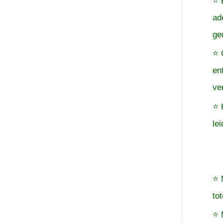
⭐ 
ad
ge
⭐ 
en
ve
⭐ 
le
⭐ 
to
⭐ 