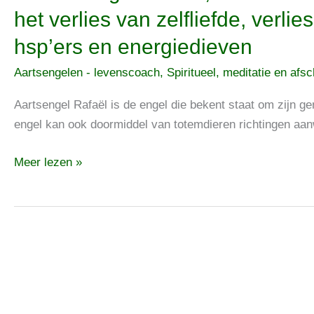
Aartsengel
het verlies van zelfliefde, verlie
Rafaël,
hsp’ers en energiedieven
de
zelfbevrijdingengel
Aartsengelen - levenscoach
,
Spiritueel, meditatie en afs
helpt
bij
Aartsengel Rafaël is de engel die bekent staat om zijn g
het
engel kan ook doormiddel van totemdieren richtingen aa
verlies
Meer lezen »
van
zelfliefde,
verlies,
trauma,
hartenpijn,
hsp’ers
en
energiedieven