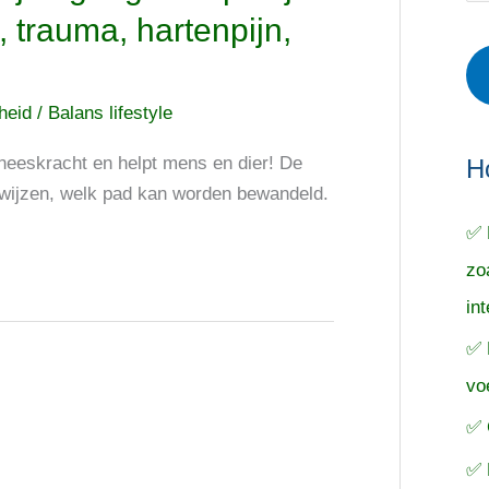
r
e
o
s, trauma, hartenpijn,
i
r
e
e
p
k
cheid
/
Balans lifestyle
ë
e
n
n
n
eneeskracht en helpt mens en dier! De
a
H
nwijzen, welk pad kan worden bewandeld.
a
✅ 
r
zo
:
in
✅ 
vo
✅ 
✅ 