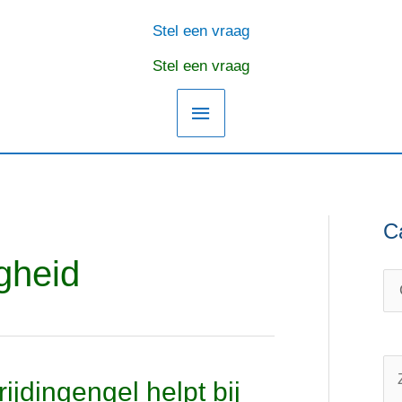
Stel een vraag
Hoofdmenu
Stel een vraag
C
C
O
a
n
gheid
t
d
e
e
g
r
o
w
Z
ijdingengel helpt bij