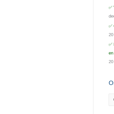
✅ 
de
✅ 
20
✅ 
en
20
O