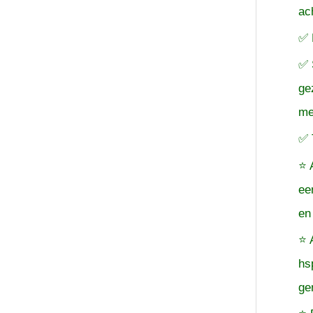
ac
✅ 
✅ 
ge
me
✅ 
⭐ 
ee
en
⭐ 
hs
ge