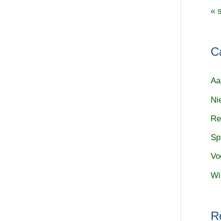
« 
C
Aa
Ni
Re
Sp
Vo
Wi
R