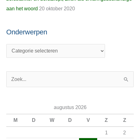
aan het woord
20 oktober 2020
Onderwerpen
Z
o
e
augustus 2026
k
n
M
D
W
D
V
Z
Z
a
1
2
a