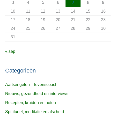
3
4
5
6
7
8
9
r
10
11
12
13
14
15
16
:
17
18
19
20
21
22
23
24
25
26
27
28
29
30
31
« sep
Categorieën
Aartsengelen – levenscoach
Nieuws, gezondheid en interviews
Recepten, kruiden en noten
Spiritueel, meditatie en afscheid