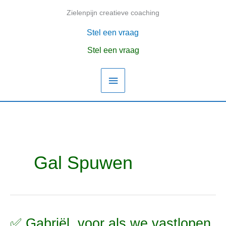
Ga
Zielenpijn creatieve coaching
Hoofdmenu
naar
de
Stel een vraag
inhoud
Stel een vraag
Gal Spuwen
✅ Gabriël, voor als we vastlopen
✅