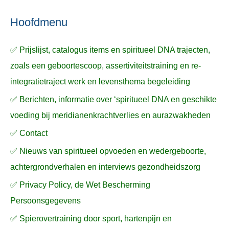
ë
e
n
n
n
a
Hoofdmenu
a
✅ Prijslijst, catalogus items en spiritueel DNA trajecten,
r
zoals een geboortescoop, assertiviteitstraining en re-
:
integratietraject werk en levensthema begeleiding
✅ Berichten, informatie over ‘spiritueel DNA en geschikte
voeding bij meridianenkrachtverlies en aurazwakheden
✅ Contact
✅ Nieuws van spiritueel opvoeden en wedergeboorte,
achtergrondverhalen en interviews gezondheidszorg
✅ Privacy Policy, de Wet Bescherming
Persoonsgegevens
✅ Spierovertraining door sport, hartenpijn en