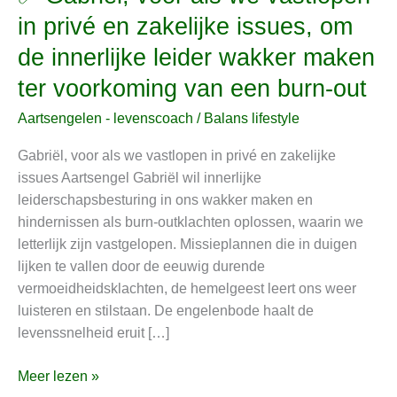
Gabriël,
in privé en zakelijke issues, om
voor
de innerlijke leider wakker maken
als
we
ter voorkoming van een burn-out
vastlopen
Aartsengelen - levenscoach
/
Balans lifestyle
in
privé
Gabriël, voor als we vastlopen in privé en zakelijke
en
issues Aartsengel Gabriël wil innerlijke
zakelijke
leiderschapsbesturing in ons wakker maken en
issues,
hindernissen als burn-outklachten oplossen, waarin we
om
letterlijk zijn vastgelopen. Missieplannen die in duigen
de
lijken te vallen door de eeuwig durende
innerlijke
vermoeidheidsklachten, de hemelgeest leert ons weer
leider
luisteren en stilstaan. De engelenbode haalt de
wakker
levenssnelheid eruit […]
maken
ter
Meer lezen »
voorkoming