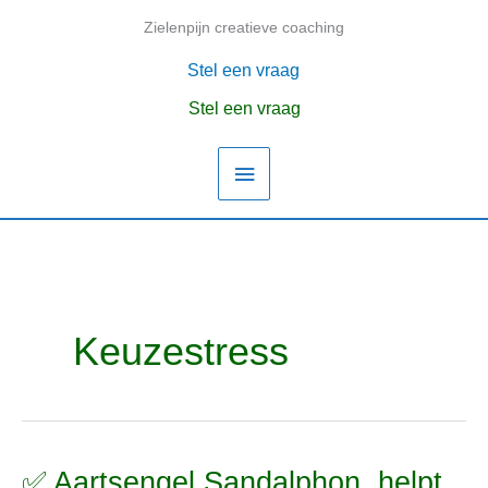
Ga
Zielenpijn creatieve coaching
Hoofdmenu
naar
de
Stel een vraag
inhoud
Stel een vraag
Keuzestress
✅ Aartsengel Sandalphon, helpt
✅