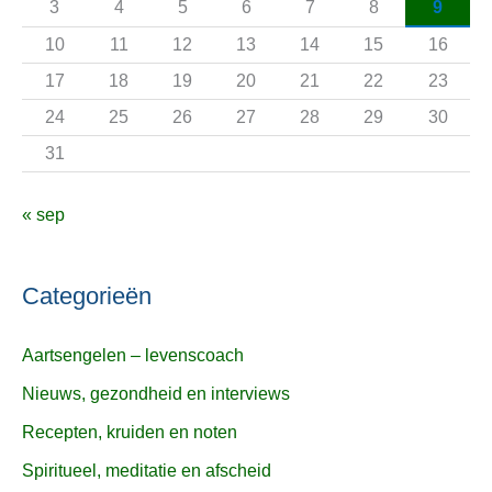
3
4
5
6
7
8
9
r
10
11
12
13
14
15
16
:
17
18
19
20
21
22
23
24
25
26
27
28
29
30
31
« sep
Categorieën
Aartsengelen – levenscoach
Nieuws, gezondheid en interviews
Recepten, kruiden en noten
Spiritueel, meditatie en afscheid