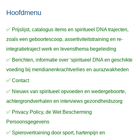
n
n
n
a
Hoofdmenu
a
✅ Prijslijst, catalogus items en spiritueel DNA trajecten,
r
zoals een geboortescoop, assertiviteitstraining en re-
:
integratietraject werk en levensthema begeleiding
✅ Berichten, informatie over ‘spiritueel DNA en geschikte
voeding bij meridianenkrachtverlies en aurazwakheden
✅ Contact
✅ Nieuws van spiritueel opvoeden en wedergeboorte,
achtergrondverhalen en interviews gezondheidszorg
✅ Privacy Policy, de Wet Bescherming
Persoonsgegevens
✅ Spierovertraining door sport, hartenpijn en