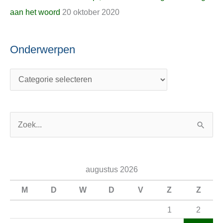
aan het woord
20 oktober 2020
Onderwerpen
Z
o
e
augustus 2026
k
n
M
D
W
D
V
Z
Z
a
1
2
a