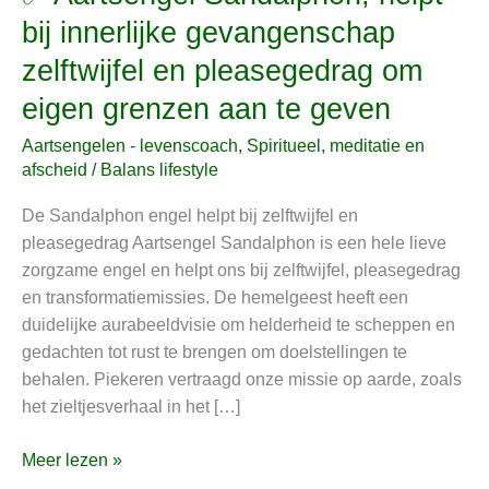
Aartsengel
bij innerlijke gevangenschap
Sandalphon,
zelftwijfel en pleasegedrag om
helpt
bij
eigen grenzen aan te geven
innerlijke
Aartsengelen - levenscoach
,
Spiritueel, meditatie en
gevangenschap
afscheid
/
Balans lifestyle
zelftwijfel
en
De Sandalphon engel helpt bij zelftwijfel en
pleasegedrag
pleasegedrag Aartsengel Sandalphon is een hele lieve
om
zorgzame engel en helpt ons bij zelftwijfel, pleasegedrag
eigen
en transformatiemissies. De hemelgeest heeft een
grenzen
duidelijke aurabeeldvisie om helderheid te scheppen en
aan
gedachten tot rust te brengen om doelstellingen te
te
behalen. Piekeren vertraagd onze missie op aarde, zoals
geven
het zieltjesverhaal in het […]
Meer lezen »