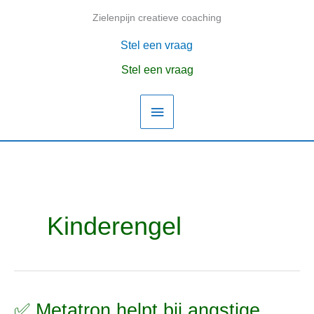
Ga
Zielenpijn creatieve coaching
Hoofdmenu
naar
de
Stel een vraag
inhoud
Stel een vraag
Kinderengel
✅ Metatron helpt bij angstige
✅