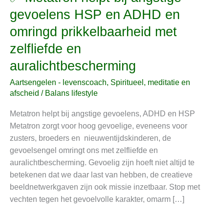
Metatron
gevoelens HSP en ADHD en
helpt
omringd prikkelbaarheid met
bij
angstige
zelfliefde en
gevoelens
auralichtbescherming
HSP
en
Aartsengelen - levenscoach
,
Spiritueel, meditatie en
ADHD
afscheid
/
Balans lifestyle
en
Metatron helpt bij angstige gevoelens, ADHD en HSP
omringd
Metatron zorgt voor hoog gevoelige, eveneens voor
prikkelbaarheid
zusters, broeders en nieuwentijdskinderen, de
met
gevoelsengel omringt ons met zelfliefde en
zelfliefde
auralichtbescherming. Gevoelig zijn hoeft niet altijd te
en
betekenen dat we daar last van hebben, de creatieve
auralichtbescherming
beeldnetwerkgaven zijn ook missie inzetbaar. Stop met
vechten tegen het gevoelvolle karakter, omarm […]