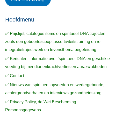
e
p
k
ë
e
n
n
n
a
Hoofdmenu
a
✅ Prijslijst, catalogus items en spiritueel DNA trajecten,
r
zoals een geboortescoop, assertiviteitstraining en re-
:
integratietraject werk en levensthema begeleiding
✅ Berichten, informatie over ‘spiritueel DNA en geschikte
voeding bij meridianenkrachtverlies en aurazwakheden
✅ Contact
✅ Nieuws van spiritueel opvoeden en wedergeboorte,
achtergrondverhalen en interviews gezondheidszorg
✅ Privacy Policy, de Wet Bescherming
Persoonsgegevens