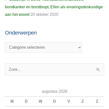
borstkanker en borstbiopt, Ellen als ervaringsdeskundige
aan het woord
20 oktober 2020
Onderwerpen
Z
o
e
augustus 2026
k
n
M
D
W
D
V
Z
Z
a