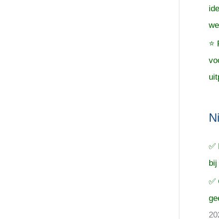
id
we
⭐ 
vo
uit
N
✅ 
bij
✅ 
ge
20