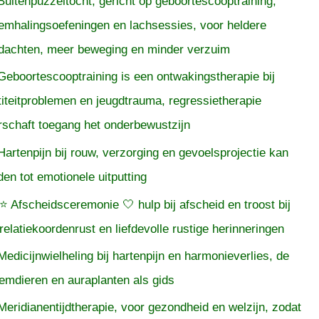
Buitenpuzzeltocht, gericht op geboortescooptraining,
emhalingsoefeningen en lachsessies, voor heldere
dachten, meer beweging en minder verzuim
Geboortescooptraining is een ontwakingstherapie bij
titeitproblemen en jeugdtrauma, regressietherapie
rschaft toegang het onderbewustzijn
Hartenpijn bij rouw, verzorging en gevoelsprojectie kan
iden tot emotionele uitputting
⭐ Afscheidsceremonie 🤍 hulp bij afscheid en troost bij
relatiekoordenrust en liefdevolle rustige herinneringen
Medicijnwielheling bij hartenpijn en harmonieverlies, de
temdieren en auraplanten als gids
Meridianentijdtherapie, voor gezondheid en welzijn, zodat