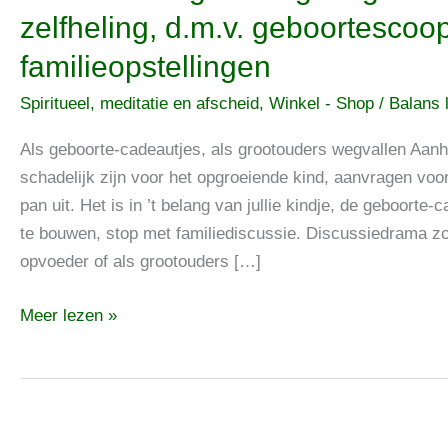
Traumabegeleiding
zelfheling, d.m.v. geboortescoop
de
familieopstellingen
geboorte-
cadeautjes
Spiritueel, meditatie en afscheid
,
Winkel - Shop
/
Balans l
voor
zelfheling,
Als geboorte-cadeautjes, als grootouders wegvallen Aan
d.m.v.
schadelijk zijn voor het opgroeiende kind, aanvragen voo
geboortescooptraining
pan uit. Het is in ’t belang van jullie kindje, de geboort
in
te bouwen, stop met familiediscussie. Discussiedrama zo
familieopstellingen
opvoeder of als grootouders […]
Meer lezen »