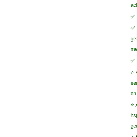
ac
✅ 
✅ 
ge
me
✅ 
⭐ 
ee
en
⭐ 
hs
ge