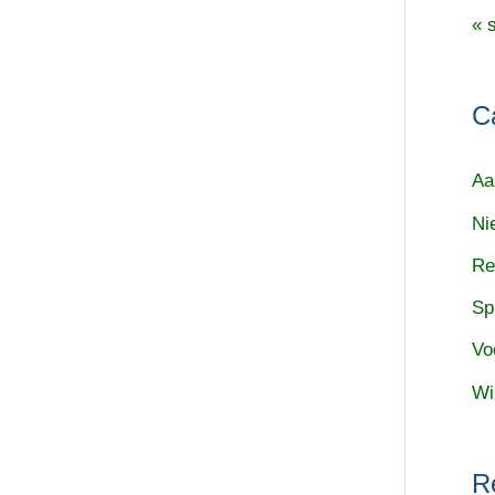
« 
C
Aa
Ni
Re
Sp
Vo
Wi
R