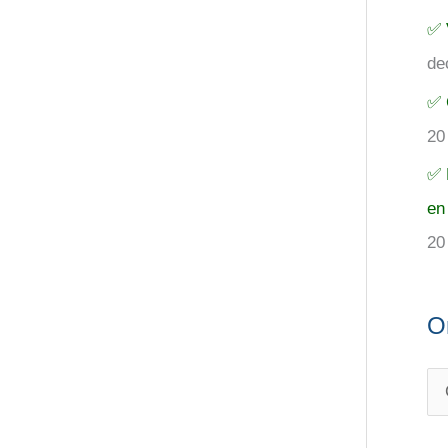
✅ 
de
✅ 
20
✅ 
en
20
O