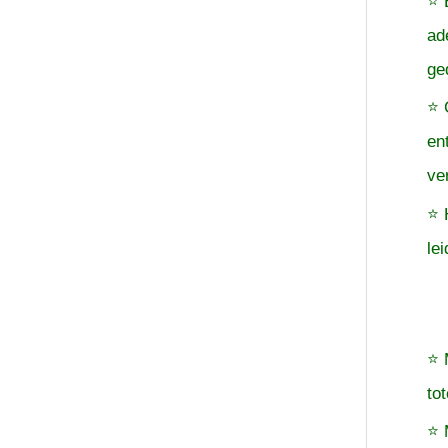
⭐ 
ad
ge
⭐ 
en
ve
⭐ 
le
⭐ 
to
⭐ 