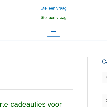
Stel een vraag
Hoofdmenu
Stel een vraag
C
C
O
a
n
t
d
e
e
g
r
o
w
Z
te-cadeautjes voor