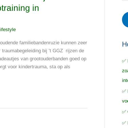
r
e
o
training in
i
r
e
e
p
k
ifestyle
ë
e
n
n
n
houdende familiebandenruzie kunnen zeer
a
H
r traumabegeleiding bij ’t GGZ rijzen de
a
e-cadeautjes van grootouderbanden goed op
✅ 
r
rgt voor kindertrauma, sta op als
zo
:
in
✅ 
vo
✅ 
✅ 