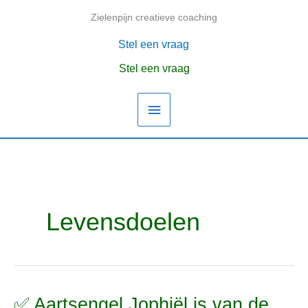
Ga
Zielenpijn creatieve coaching
Hoofdmenu
naar
de
Stel een vraag
inhoud
Stel een vraag
Levensdoelen
✅ Aartsengel Jophiël is van de
✅