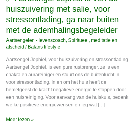
Aartsengel
huiszuivering met salie, voor
Jophiël
stressontlading, ga naar buiten
is
van
met de ademhalingsbegeleider
de
Aartsengelen - levenscoach
,
Spiritueel, meditatie en
huiszuivering
afscheid
/
Balans lifestyle
met
salie,
Aartsengel Jophiël, voor huiszuivering en stressontlading
voor
Aartsengel Jophiël, is een pure rustbrenger, ze is een
stressontlading,
chakra en aurareiniger en stuurt ons de buitenlucht in
ga
voor stressontlading. In en om het huis heeft de
naar
hemelgeest de kracht negatieve energie te stoppen door
buiten
een huisreiniging. Voor aanvang van de huiskuis, bedenk
met
welke positieve energiewensen en leg wat […]
de
ademhalingsbegeleider
Meer lezen »