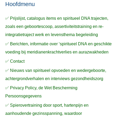
n
n
a
Hoofdmenu
a
✅ Prijslijst, catalogus items en spiritueel DNA trajecten,
r
zoals een geboortescoop, assertiviteitstraining en re-
:
integratietraject werk en levensthema begeleiding
✅ Berichten, informatie over ‘spiritueel DNA en geschikte
voeding bij meridianenkrachtverlies en aurazwakheden
✅ Contact
✅ Nieuws van spiritueel opvoeden en wedergeboorte,
achtergrondverhalen en interviews gezondheidszorg
✅ Privacy Policy, de Wet Bescherming
Persoonsgegevens
✅ Spierovertraining door sport, hartenpijn en
aanhoudende gezinsspanning, waardoor