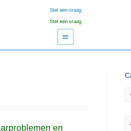
Stel een vraag
Hoofdmenu
Stel een vraag
C
C
O
a
n
t
d
e
e
g
r
o
w
Z
aarproblemen en