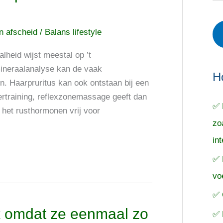
r
e
o
i
r
e
en afscheid
/
Balans lifestyle
e
p
k
heid wijst meestal op ’t
ë
e
n
ineraalanalyse kan de vaak
n
n
a
H
n. Haarpruritus kan ook ontstaan bij een
a
vertraining, reflexzonemassage geeft dan
✅ 
r
het rusthormonen vrij voor
zo
:
in
✅ 
vo
✅ 
 omdat ze eenmaal zo
✅ 