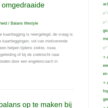
de omgedraaide
ac
✅ 
✅ 
cheid
/
Balans lifestyle
ge
 kaartlegging is neergelegd, de vraag is
me
de kaartleggingen, vol van motiverende
✅ 
en helpen tijdens ziekte, rouw,
eleiding of bij de zoektocht naar
⭐ 
eboden door een engelencoach in
ee
en
⭐ 
hs
ge
balans op te maken bij