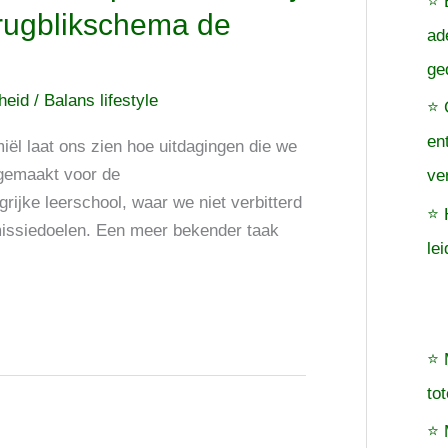
⭐ 
terugblikschema de
ad
ge
cheid
/
Balans lifestyle
⭐ 
en
ël laat ons zien hoe uitdagingen die we
 gemaakt voor de
ve
ijke leerschool, waar we niet verbitterd
⭐ 
 missiedoelen. Een meer bekender taak
le
⭐ 
to
⭐ 