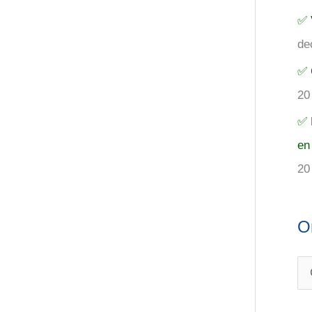
✅ 
de
✅ 
20
✅ 
en
20
O