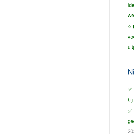
id
we
⭐ 
vo
uit
N
✅ 
bij
✅ 
ge
20