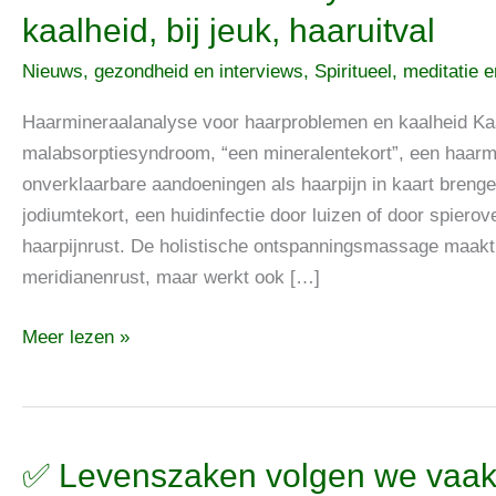
Haarmineraalanalyse
kaalheid, bij jeuk, haaruitval
voor
Nieuws, gezondheid en interviews
,
Spiritueel, meditatie 
haarproblemen
en
Haarmineraalanalyse voor haarproblemen en kaalheid Kaal
kaalheid,
malabsorptiesyndroom, “een mineralentekort”, een haarm
bij
onverklaarbare aandoeningen als haarpijn in kaart brenge
jeuk,
jodiumtekort, een huidinfectie door luizen of door spiero
haaruitval
haarpijnrust. De holistische ontspanningsmassage maakt 
meridianenrust, maar werkt ook […]
Meer lezen »
✅
✅ Levenszaken volgen we vaak