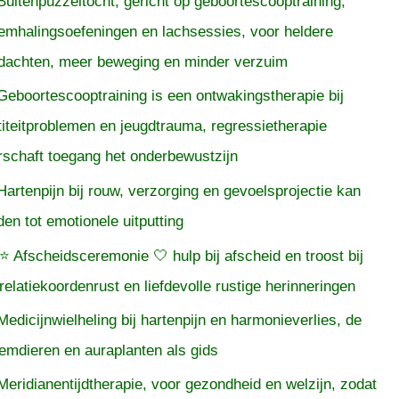
Buitenpuzzeltocht, gericht op geboortescooptraining,
emhalingsoefeningen en lachsessies, voor heldere
dachten, meer beweging en minder verzuim
Geboortescooptraining is een ontwakingstherapie bij
titeitproblemen en jeugdtrauma, regressietherapie
rschaft toegang het onderbewustzijn
Hartenpijn bij rouw, verzorging en gevoelsprojectie kan
iden tot emotionele uitputting
⭐ Afscheidsceremonie 🤍 hulp bij afscheid en troost bij
relatiekoordenrust en liefdevolle rustige herinneringen
Medicijnwielheling bij hartenpijn en harmonieverlies, de
temdieren en auraplanten als gids
Meridianentijdtherapie, voor gezondheid en welzijn, zodat