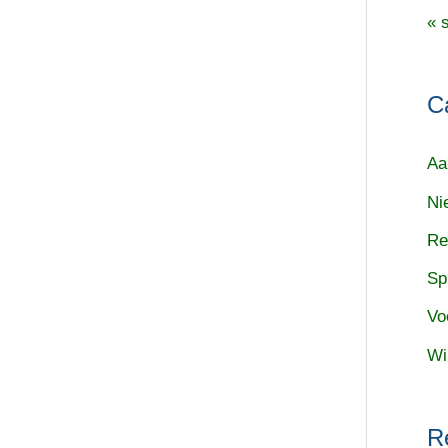
« 
C
Aa
Ni
Re
Sp
Vo
Wi
R