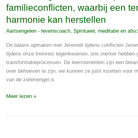
steun
Aartsengel
familieconflicten, waarbij een 
bieden
Jeremiël
harmonie kan herstellen
helpt
de
Aartsengelen - levenscoach
,
Spiritueel, meditatie en afs
balans
op
De balans opmaken met Jeremiël tijdens conflicten Jeremi
te
tijdens onze treinreis tegenkwamen, ons sterker hebben
maken
transformatieprocessen. De leermomenten zijn een belangr
bij
over behoeven te zijn, we kunnen ze juist inzetten voor
familieconflicten,
van de zielenengel is
waarbij
Meer lezen »
een
terugblikschema
de
harmonie
kan