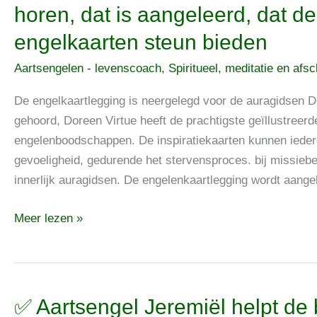
Levenszaken
horen, dat is aangeleerd, dat 
volgen
engelkaarten steun bieden
we
vaak
Aartsengelen - levenscoach
,
Spiritueel, meditatie en afs
omdat
ze
De engelkaartlegging is neergelegd voor de auragidsen De
eenmaal
gehoord, Doreen Virtue heeft de prachtigste geïllustreer
zo
engelenboodschappen. De inspiratiekaarten kunnen iedere
horen,
gevoeligheid, gedurende het stervensproces. bij missiebeg
dat
innerlijk auragidsen. De engelenkaartlegging wordt aang
is
Meer lezen »
aangeleerd,
dat
de
omgedraaide
engelkaarten
✅
✅ Aartsengel Jeremiël helpt de 