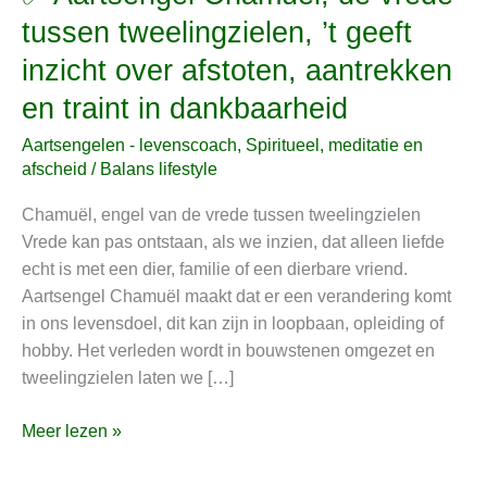
Aartsengel
tussen tweelingzielen, ’t geeft
Chamuël,
inzicht over afstoten, aantrekken
de
vrede
en traint in dankbaarheid
tussen
Aartsengelen - levenscoach
,
Spiritueel, meditatie en
tweelingzielen,
afscheid
/
Balans lifestyle
’t
geeft
Chamuël, engel van de vrede tussen tweelingzielen
inzicht
Vrede kan pas ontstaan, als we inzien, dat alleen liefde
over
echt is met een dier, familie of een dierbare vriend.
afstoten,
Aartsengel Chamuël maakt dat er een verandering komt
aantrekken
in ons levensdoel, dit kan zijn in loopbaan, opleiding of
en
hobby. Het verleden wordt in bouwstenen omgezet en
traint
tweelingzielen laten we […]
in
dankbaarheid
Meer lezen »