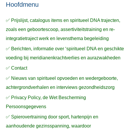
n
n
a
Hoofdmenu
a
✅ Prijslijst, catalogus items en spiritueel DNA trajecten,
r
zoals een geboortescoop, assertiviteitstraining en re-
:
integratietraject werk en levensthema begeleiding
✅ Berichten, informatie over ‘spiritueel DNA en geschikte
voeding bij meridianenkrachtverlies en aurazwakheden
✅ Contact
✅ Nieuws van spiritueel opvoeden en wedergeboorte,
achtergrondverhalen en interviews gezondheidszorg
✅ Privacy Policy, de Wet Bescherming
Persoonsgegevens
✅ Spierovertraining door sport, hartenpijn en
aanhoudende gezinsspanning, waardoor