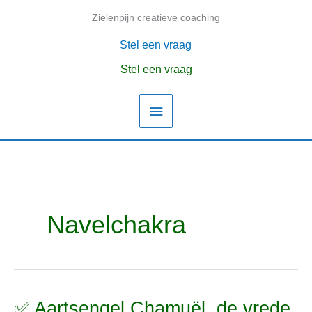
Ga
Zielenpijn creatieve coaching
Hoofdmenu
naar
de
Stel een vraag
inhoud
Stel een vraag
Navelchakra
✅ Aartsengel Chamuël, de vrede
✅