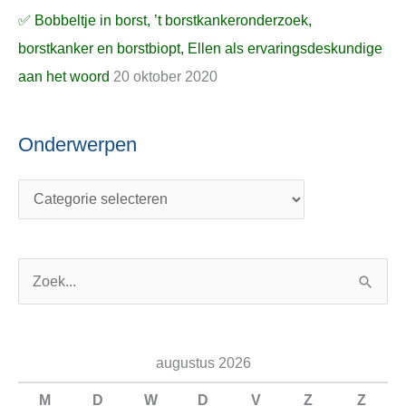
✅ Bobbeltje in borst, ’t borstkankeronderzoek,
borstkanker en borstbiopt, Ellen als ervaringsdeskundige
aan het woord
20 oktober 2020
Onderwerpen
Z
o
e
augustus 2026
k
n
M
D
W
D
V
Z
Z