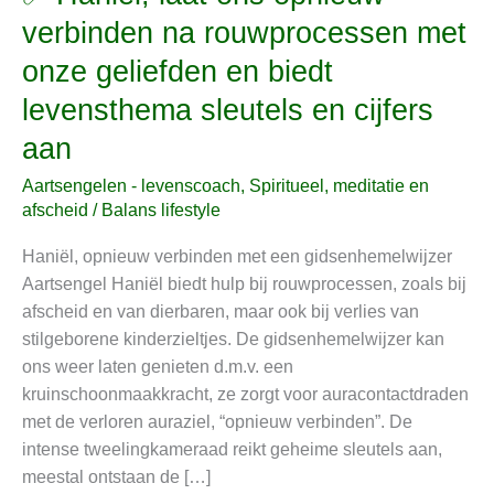
Haniël,
verbinden na rouwprocessen met
laat
onze geliefden en biedt
ons
opnieuw
levensthema sleutels en cijfers
verbinden
aan
na
rouwprocessen
Aartsengelen - levenscoach
,
Spiritueel, meditatie en
met
afscheid
/
Balans lifestyle
onze
Haniël, opnieuw verbinden met een gidsenhemelwijzer
geliefden
Aartsengel Haniël biedt hulp bij rouwprocessen, zoals bij
en
afscheid en van dierbaren, maar ook bij verlies van
biedt
stilgeborene kinderzieltjes. De gidsenhemelwijzer kan
levensthema
ons weer laten genieten d.m.v. een
sleutels
kruinschoonmaakkracht, ze zorgt voor auracontactdraden
en
met de verloren auraziel, “opnieuw verbinden”. De
cijfers
intense tweelingkameraad reikt geheime sleutels aan,
aan
meestal ontstaan de […]