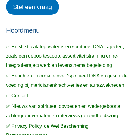
e
Stel een vraag
e
p
k
ë
e
n
n
n
a
Hoofdmenu
a
✅ Prijslijst, catalogus items en spiritueel DNA trajecten,
r
zoals een geboortescoop, assertiviteitstraining en re-
:
integratietraject werk en levensthema begeleiding
✅ Berichten, informatie over ‘spiritueel DNA en geschikte
voeding bij meridianenkrachtverlies en aurazwakheden
✅ Contact
✅ Nieuws van spiritueel opvoeden en wedergeboorte,
achtergrondverhalen en interviews gezondheidszorg
✅ Privacy Policy, de Wet Bescherming