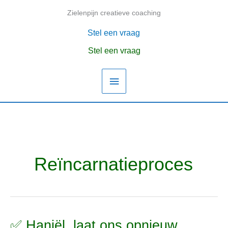
Ga
Zielenpijn creatieve coaching
Hoofdmenu
naar
de
Stel een vraag
inhoud
Stel een vraag
Reïncarnatieproces
✅ Haniël, laat ons opnieuw
✅