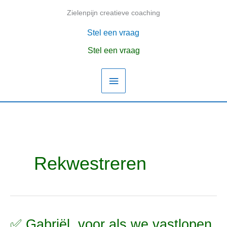
Ga
Zielenpijn creatieve coaching
Hoofdmenu
naar
de
Stel een vraag
inhoud
Stel een vraag
Rekwestreren
✅ Gabriël, voor als we vastlopen
✅