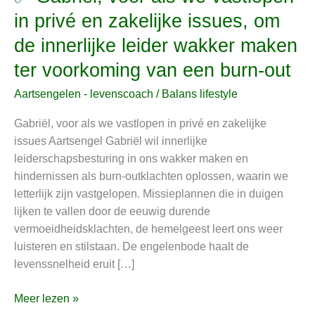
Gabriël,
in privé en zakelijke issues, om
voor
de innerlijke leider wakker maken
als
we
ter voorkoming van een burn-out
vastlopen
Aartsengelen - levenscoach
/
Balans lifestyle
in
privé
Gabriël, voor als we vastlopen in privé en zakelijke
en
issues Aartsengel Gabriël wil innerlijke
zakelijke
leiderschapsbesturing in ons wakker maken en
issues,
hindernissen als burn-outklachten oplossen, waarin we
om
letterlijk zijn vastgelopen. Missieplannen die in duigen
de
lijken te vallen door de eeuwig durende
innerlijke
vermoeidheidsklachten, de hemelgeest leert ons weer
leider
luisteren en stilstaan. De engelenbode haalt de
wakker
levenssnelheid eruit […]
maken
ter
Meer lezen »
voorkoming