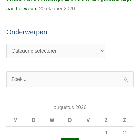
aan het woord
20 oktober 2020
Onderwerpen
Z
o
e
augustus 2026
k
n
M
D
W
D
V
Z
Z
a
1
2
a