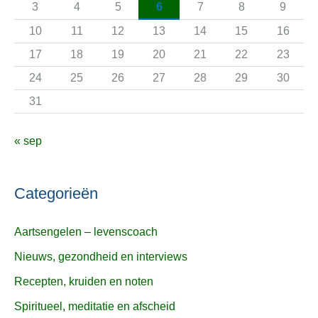
3
4
5
6
7
8
9
r
10
11
12
13
14
15
16
:
17
18
19
20
21
22
23
24
25
26
27
28
29
30
31
« sep
Categorieën
Aartsengelen – levenscoach
Nieuws, gezondheid en interviews
Recepten, kruiden en noten
Spiritueel, meditatie en afscheid