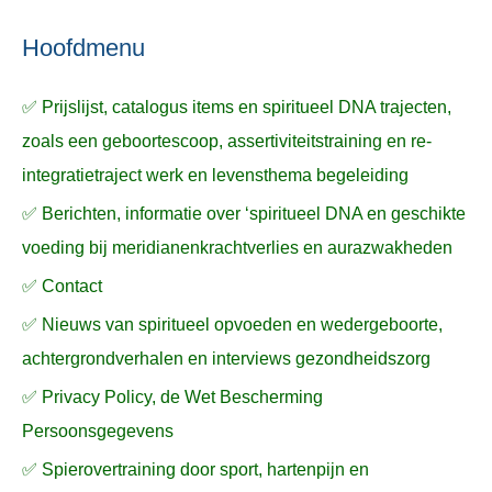
ë
e
n
n
n
a
Hoofdmenu
a
✅ Prijslijst, catalogus items en spiritueel DNA trajecten,
r
zoals een geboortescoop, assertiviteitstraining en re-
:
integratietraject werk en levensthema begeleiding
✅ Berichten, informatie over ‘spiritueel DNA en geschikte
voeding bij meridianenkrachtverlies en aurazwakheden
✅ Contact
✅ Nieuws van spiritueel opvoeden en wedergeboorte,
achtergrondverhalen en interviews gezondheidszorg
✅ Privacy Policy, de Wet Bescherming
Persoonsgegevens
✅ Spierovertraining door sport, hartenpijn en