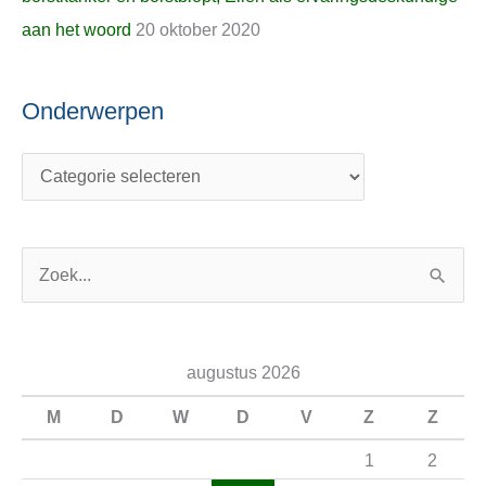
aan het woord
20 oktober 2020
Onderwerpen
Z
o
e
augustus 2026
k
n
M
D
W
D
V
Z
Z
a
1
2
a