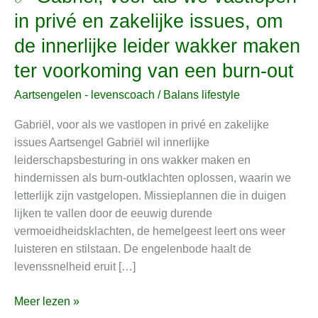
Gabriël,
in privé en zakelijke issues, om
voor
de innerlijke leider wakker maken
als
we
ter voorkoming van een burn-out
vastlopen
Aartsengelen - levenscoach
/
Balans lifestyle
in
privé
Gabriël, voor als we vastlopen in privé en zakelijke
en
issues Aartsengel Gabriël wil innerlijke
zakelijke
leiderschapsbesturing in ons wakker maken en
issues,
hindernissen als burn-outklachten oplossen, waarin we
om
letterlijk zijn vastgelopen. Missieplannen die in duigen
de
lijken te vallen door de eeuwig durende
innerlijke
vermoeidheidsklachten, de hemelgeest leert ons weer
leider
luisteren en stilstaan. De engelenbode haalt de
wakker
levenssnelheid eruit […]
maken
ter
Meer lezen »
voorkoming