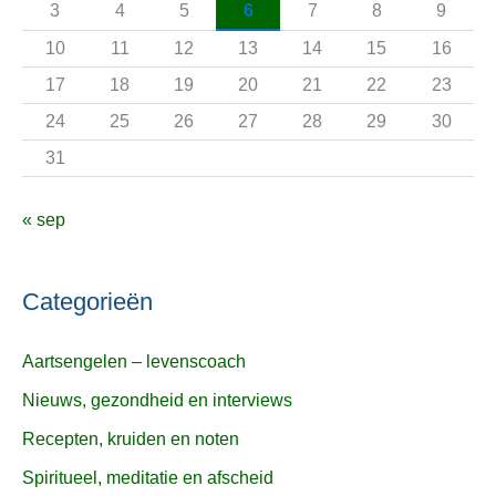
3
4
5
6
7
8
9
r
10
11
12
13
14
15
16
:
17
18
19
20
21
22
23
24
25
26
27
28
29
30
31
« sep
Categorieën
Aartsengelen – levenscoach
Nieuws, gezondheid en interviews
Recepten, kruiden en noten
Spiritueel, meditatie en afscheid