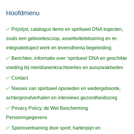
ë
e
n
n
n
a
Hoofdmenu
a
✅ Prijslijst, catalogus items en spiritueel DNA trajecten,
r
zoals een geboortescoop, assertiviteitstraining en re-
:
integratietraject werk en levensthema begeleiding
✅ Berichten, informatie over ‘spiritueel DNA en geschikte
voeding bij meridianenkrachtverlies en aurazwakheden
✅ Contact
✅ Nieuws van spiritueel opvoeden en wedergeboorte,
achtergrondverhalen en interviews gezondheidszorg
✅ Privacy Policy, de Wet Bescherming
Persoonsgegevens
✅ Spierovertraining door sport, hartenpijn en