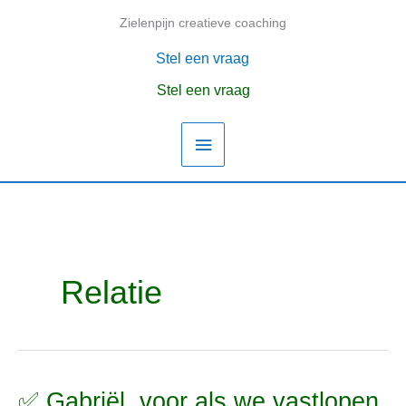
Ga
Zielenpijn creatieve coaching
Hoofdmenu
naar
de
Stel een vraag
inhoud
Stel een vraag
Relatie
✅ Gabriël, voor als we vastlopen
✅