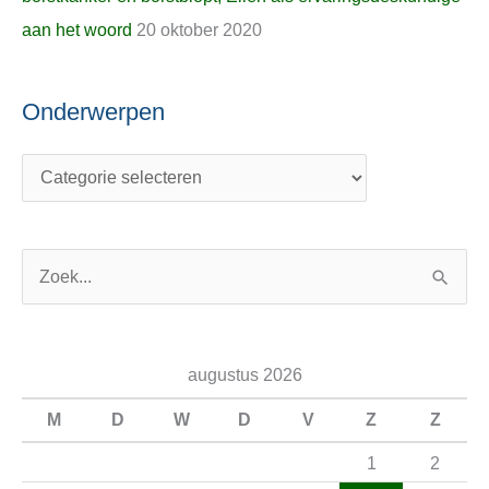
aan het woord
20 oktober 2020
Onderwerpen
Z
o
e
augustus 2026
k
n
M
D
W
D
V
Z
Z
a
1
2
a