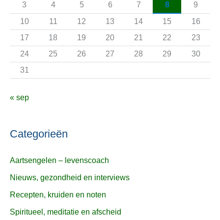
3
4
5
6
7
8
9
r
10
11
12
13
14
15
16
:
17
18
19
20
21
22
23
24
25
26
27
28
29
30
31
« sep
Categorieën
Aartsengelen – levenscoach
Nieuws, gezondheid en interviews
Recepten, kruiden en noten
Spiritueel, meditatie en afscheid