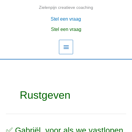
Ga
Zielenpijn creatieve coaching
Hoofdmenu
naar
de
Stel een vraag
inhoud
Stel een vraag
Rustgeven
✅ Gabriël, voor als we vastlopen
✅