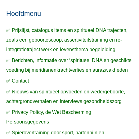
ë
e
n
n
n
a
Hoofdmenu
a
✅ Prijslijst, catalogus items en spiritueel DNA trajecten,
r
zoals een geboortescoop, assertiviteitstraining en re-
:
integratietraject werk en levensthema begeleiding
✅ Berichten, informatie over ‘spiritueel DNA en geschikte
voeding bij meridianenkrachtverlies en aurazwakheden
✅ Contact
✅ Nieuws van spiritueel opvoeden en wedergeboorte,
achtergrondverhalen en interviews gezondheidszorg
✅ Privacy Policy, de Wet Bescherming
Persoonsgegevens
✅ Spierovertraining door sport, hartenpijn en