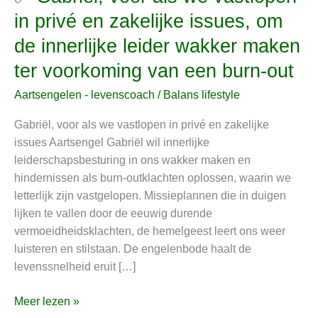
Gabriël,
in privé en zakelijke issues, om
voor
de innerlijke leider wakker maken
als
we
ter voorkoming van een burn-out
vastlopen
Aartsengelen - levenscoach
/
Balans lifestyle
in
privé
Gabriël, voor als we vastlopen in privé en zakelijke
en
issues Aartsengel Gabriël wil innerlijke
zakelijke
leiderschapsbesturing in ons wakker maken en
issues,
hindernissen als burn-outklachten oplossen, waarin we
om
letterlijk zijn vastgelopen. Missieplannen die in duigen
de
lijken te vallen door de eeuwig durende
innerlijke
vermoeidheidsklachten, de hemelgeest leert ons weer
leider
luisteren en stilstaan. De engelenbode haalt de
wakker
levenssnelheid eruit […]
maken
ter
Meer lezen »
voorkoming