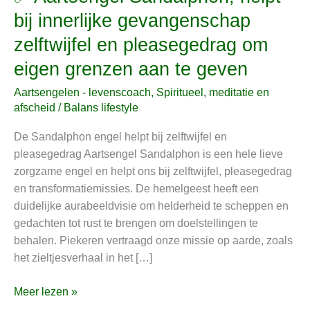
Aartsengel
bij innerlijke gevangenschap
Sandalphon,
zelftwijfel en pleasegedrag om
helpt
bij
eigen grenzen aan te geven
innerlijke
Aartsengelen - levenscoach
,
Spiritueel, meditatie en
gevangenschap
afscheid
/
Balans lifestyle
zelftwijfel
en
De Sandalphon engel helpt bij zelftwijfel en
pleasegedrag
pleasegedrag Aartsengel Sandalphon is een hele lieve
om
zorgzame engel en helpt ons bij zelftwijfel, pleasegedrag
eigen
en transformatiemissies. De hemelgeest heeft een
grenzen
duidelijke aurabeeldvisie om helderheid te scheppen en
aan
gedachten tot rust te brengen om doelstellingen te
te
behalen. Piekeren vertraagd onze missie op aarde, zoals
geven
het zieltjesverhaal in het […]
Meer lezen »