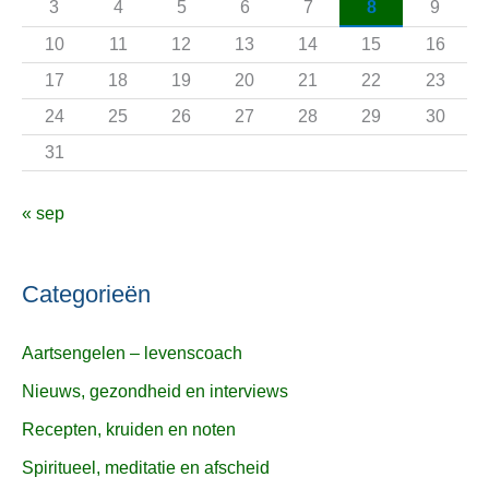
3
4
5
6
7
8
9
r
10
11
12
13
14
15
16
:
17
18
19
20
21
22
23
24
25
26
27
28
29
30
31
« sep
Categorieën
Aartsengelen – levenscoach
Nieuws, gezondheid en interviews
Recepten, kruiden en noten
Spiritueel, meditatie en afscheid