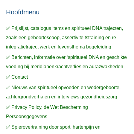
n
n
n
a
Hoofdmenu
a
✅ Prijslijst, catalogus items en spiritueel DNA trajecten,
r
zoals een geboortescoop, assertiviteitstraining en re-
:
integratietraject werk en levensthema begeleiding
✅ Berichten, informatie over ‘spiritueel DNA en geschikte
voeding bij meridianenkrachtverlies en aurazwakheden
✅ Contact
✅ Nieuws van spiritueel opvoeden en wedergeboorte,
achtergrondverhalen en interviews gezondheidszorg
✅ Privacy Policy, de Wet Bescherming
Persoonsgegevens
✅ Spierovertraining door sport, hartenpijn en