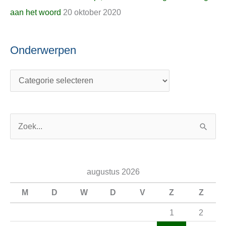
aan het woord
20 oktober 2020
Onderwerpen
Z
o
e
augustus 2026
k
n
M
D
W
D
V
Z
Z
a
1
2
a