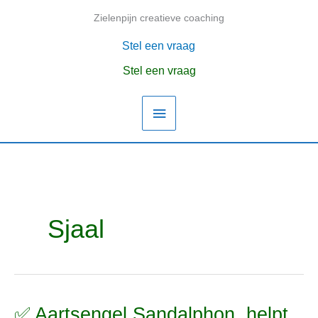
Ga
Zielenpijn creatieve coaching
Hoofdmenu
naar
de
Stel een vraag
inhoud
Stel een vraag
Sjaal
✅ Aartsengel Sandalphon, helpt
✅