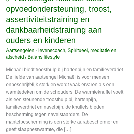
Aartsengel
opvoedondersteuning, troost,
Michaël
assertiviteitstraining en
biedt
opvoedondersteuning,
dankbaarheidstraining aan
troost,
ouders en kinderen
assertiviteitstraining
en
Aartsengelen - levenscoach
,
Spiritueel, meditatie en
dankbaarheidstraining
afscheid
/
Balans lifestyle
aan
Michaël biedt troosthulp bij hartenpijn en familieverdriet
ouders
De liefde van aartsengel Michaël is voor mensen
en
onbeschrijfelijk sterk en wordt vaak ervaren als een
kinderen
warmtedeken om de schouders. De warmteknuffel voelt
als een steunende troosthulp bij hartenpijn,
familieverdriet en navelpijn, de knuffels bieden
bescherming tegen navelstaarders. De
mantelbescherming is een sterke aurabeschermer en
geeft slaapnestwarmte, die […]