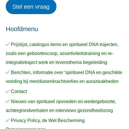
e
Stel een vraag
e
p
k
ë
e
n
n
n
a
Hoofdmenu
a
✅ Prijslijst, catalogus items en spiritueel DNA trajecten,
r
zoals een geboortescoop, assertiviteitstraining en re-
:
integratietraject werk en levensthema begeleiding
✅ Berichten, informatie over ‘spiritueel DNA en geschikte
voeding bij meridianenkrachtverlies en aurazwakheden
✅ Contact
✅ Nieuws van spiritueel opvoeden en wedergeboorte,
achtergrondverhalen en interviews gezondheidszorg
✅ Privacy Policy, de Wet Bescherming