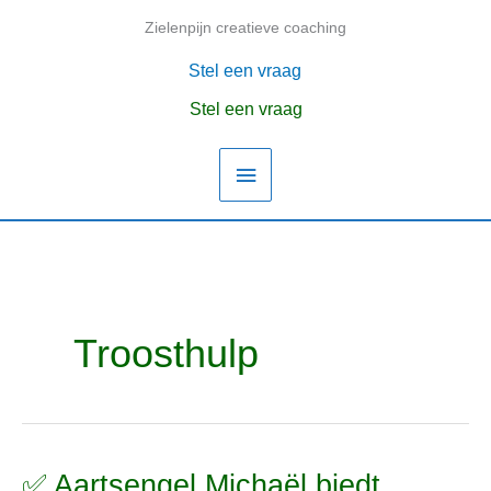
Ga
Zielenpijn creatieve coaching
Hoofdmenu
naar
de
Stel een vraag
inhoud
Stel een vraag
Troosthulp
✅ Aartsengel Michaël biedt
✅