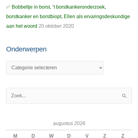
✅ Bobbeltje in borst, ’t borstkankeronderzoek,
borstkanker en borstbiopt, Ellen als ervaringsdeskundige
aan het woord
20 oktober 2020
Onderwerpen
Z
o
e
augustus 2026
k
n
M
D
W
D
V
Z
Z