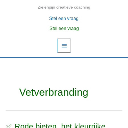
Ga
Zielenpijn creatieve coaching
Hoofdmenu
naar
de
Stel een vraag
inhoud
Stel een vraag
Vetverbranding
✅ Rode bieten, het kleurrijke
✅