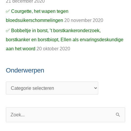
21 december 2020
✅ Courgette, het wapen tegen
bloedsuikerschommelingen
20 november 2020
✅ Bobbeltje in borst, ’t borstkankeronderzoek,
borstkanker en borstbiopt, Ellen als ervaringsdeskundige
aan het woord
20 oktober 2020
Onderwerpen
Z
o