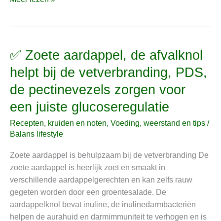
✅ Zoete aardappel, de afvalknol
✅
Zoete
helpt bij de vetverbranding, PDS,
aardappel,
de pectinevezels zorgen voor
de
afvalknol
een juiste glucoseregulatie
helpt
Recepten, kruiden en noten
,
Voeding, weerstand en tips
/
bij
Balans lifestyle
de
vetverbranding,
Zoete aardappel is behulpzaam bij de vetverbranding De
PDS,
zoete aardappel is heerlijk zoet en smaakt in
de
verschillende aardappelgerechten en kan zelfs rauw
pectinevezels
gegeten worden door een groentesalade. De
zorgen
aardappelknol bevat inuline, de inulinedarmbacteriën
voor
helpen de aurahuid en darmimmuniteit te verhogen en is