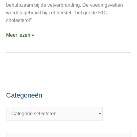
een
behulpzaam bij de vetverbranding. De voedingsvetten
juiste
worden gebruikt bij cel-herstel, “het goede HDL-
glucoseregulatie
cholesterol”
Meer lezen »
Categorieën
C
O
a
n
t
d
e
e
g
r