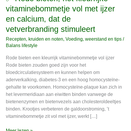
Rode
vitaminebommetje vol met ijzer
bieten,
en calcium, dat de
het
kleurrijke
vetverbranding stimuleert
vitaminebommetje
Recepten, kruiden en noten
,
Voeding, weerstand en tips
/
vol
Balans lifestyle
met
ijzer
Rode bieten een kleurrijk vitaminebommetje vol ijzer
en
Rode bieten zouden goed zijn voor het
calcium,
bloedcirculatiesysteem en kunnen helpen om
dat
aderverkalking, diabetes-3 en een hoog homocysteïne-
de
gehalte te voorkomen. Homocysteïne-plaque kan zich in
vetverbranding
het levermeridiaan aan eiwitten binden vanwege de
stimuleert
bietenenzymen en bietenvezels aan cholesteroldeeltjes
binden. Krootjes verbeteren de galdoorstroming, ’t
vitaminebommetje zit vol met ijzer, werkt […]
Meer lezen »