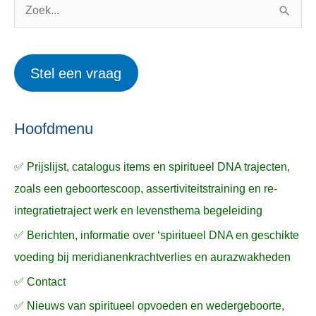
o
w
Z
r
e
o
i
r
e
Stel een vraag
e
p
k
ë
e
n
n
n
a
Hoofdmenu
a
✅ Prijslijst, catalogus items en spiritueel DNA trajecten,
r
zoals een geboortescoop, assertiviteitstraining en re-
:
integratietraject werk en levensthema begeleiding
✅ Berichten, informatie over ‘spiritueel DNA en geschikte
voeding bij meridianenkrachtverlies en aurazwakheden
✅ Contact
✅ Nieuws van spiritueel opvoeden en wedergeboorte,