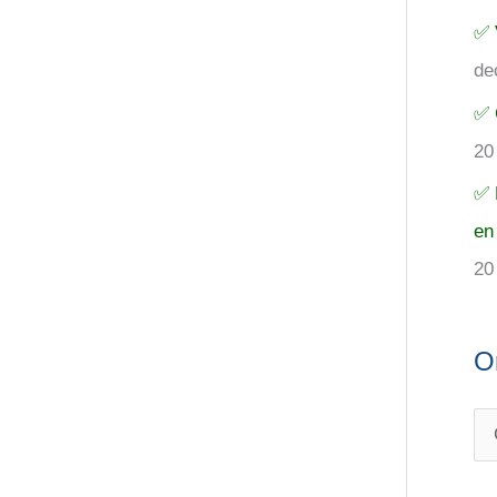
✅ 
de
✅ 
20
✅ 
en
20
O