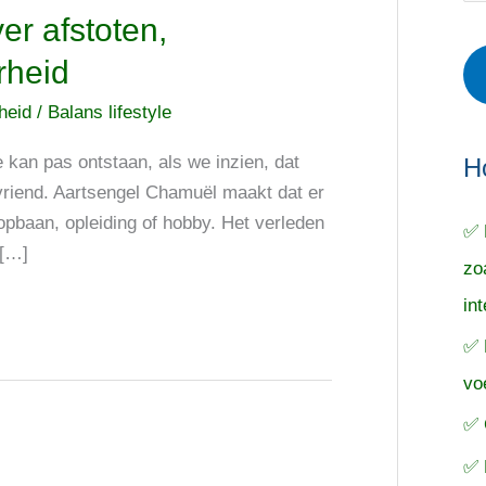
r
e
o
ver afstoten,
i
r
e
rheid
e
p
k
cheid
/
Balans lifestyle
ë
e
n
n
n
 kan pas ontstaan, als we inzien, dat
a
H
e vriend. Aartsengel Chamuël maakt dat er
a
oopbaan, opleiding of hobby. Het verleden
✅ 
r
 […]
zo
:
in
✅ 
vo
✅ 
✅ 