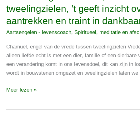
Aartsengel
tweelingzielen, ’t geeft inzicht o
Chamuël,
aantrekken en traint in dankbaa
de
vrede
Aartsengelen - levenscoach
,
Spiritueel, meditatie en afs
tussen
tweelingzielen,
Chamuël, engel van de vrede tussen tweelingzielen Vrede
’t
alleen liefde echt is met een dier, familie of een dierbar
geeft
een verandering komt in ons levensdoel, dit kan zijn in l
inzicht
wordt in bouwstenen omgezet en tweelingzielen laten we
over
Meer lezen »
afstoten,
aantrekken
en
traint
in
dankbaarheid