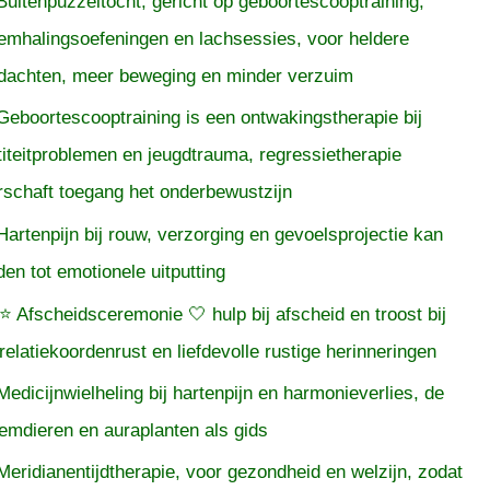
Buitenpuzzeltocht, gericht op geboortescooptraining,
emhalingsoefeningen en lachsessies, voor heldere
dachten, meer beweging en minder verzuim
Geboortescooptraining is een ontwakingstherapie bij
titeitproblemen en jeugdtrauma, regressietherapie
rschaft toegang het onderbewustzijn
Hartenpijn bij rouw, verzorging en gevoelsprojectie kan
iden tot emotionele uitputting
⭐ Afscheidsceremonie 🤍 hulp bij afscheid en troost bij
relatiekoordenrust en liefdevolle rustige herinneringen
Medicijnwielheling bij hartenpijn en harmonieverlies, de
temdieren en auraplanten als gids
Meridianentijdtherapie, voor gezondheid en welzijn, zodat