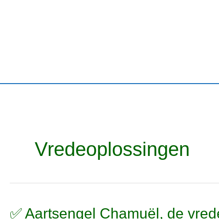
Ga
naar
de
inhoud
Vredeoplossingen
✅
✅ Aartsengel Chamuël, de vred