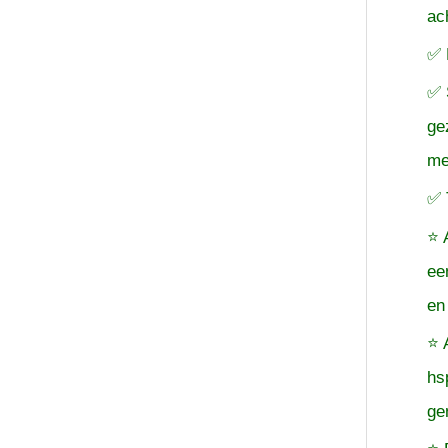
ac
✅ 
✅ 
ge
me
✅ 
⭐ 
ee
en
⭐ 
hs
ge