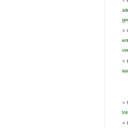
⭐ 
ad
ge
⭐ 
en
ve
⭐ 
le
⭐ 
to
⭐ 