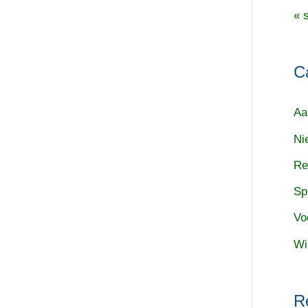
« 
C
Aa
Ni
Re
Sp
Vo
Wi
R