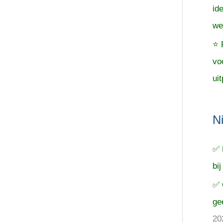
id
we
⭐ 
vo
uit
N
✅ 
bij
✅ 
ge
20