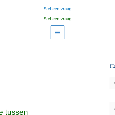
Stel een vraag
Hoofdmenu
Stel een vraag
C
C
O
a
n
t
d
e
e
g
r
o
w
Z
e tussen